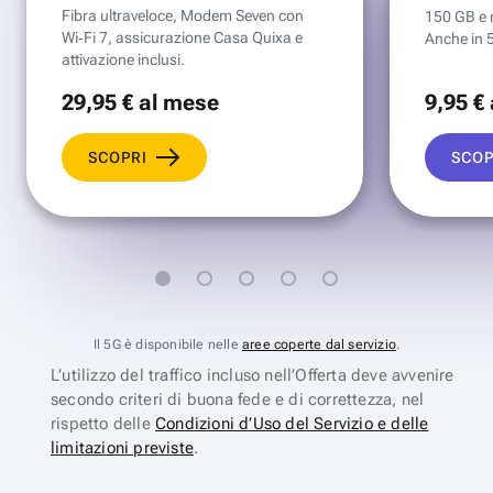
Fibra ultraveloce, Modem Seven con
150 GB e mi
Wi‑Fi 7, assicurazione Casa Quixa e
Anche in 
attivazione inclusi.
29
,95 €
al mese
9
,95 €
SCOPRI
SCOP
Il 5G è disponibile nelle
aree coperte dal servizio
.
L’utilizzo del traffico incluso nell’Offerta deve avvenire
secondo criteri di buona fede e di correttezza, nel
rispetto delle
Condizioni d’Uso del Servizio e delle
limitazioni previste
.