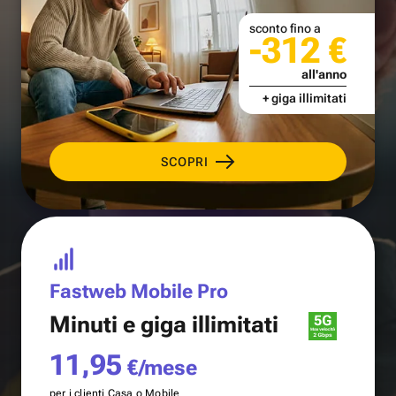
sconto fino a
-312 €
all'anno
+ giga illimitati
SCOPRI
Fastweb Mobile Pro
Minuti e
giga illimitati
11,95
€/mese
per i clienti Casa o Mobile