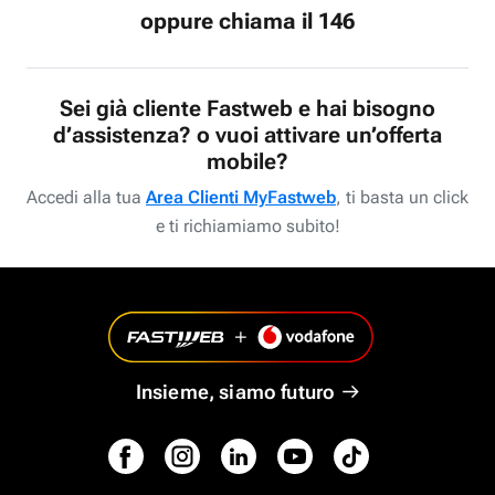
oppure chiama il 146
Sei già cliente Fastweb e hai bisogno
d’assistenza? o vuoi attivare un’offerta
mobile?
Accedi alla tua
Area Clienti MyFastweb
, ti basta un click
e ti richiamiamo subito!
Insieme, siamo futuro