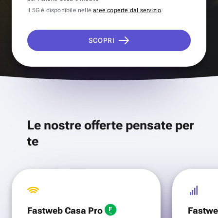
Il 5G è disponibile nelle
aree coperte dal servizio
.
SCOPRI
Le nostre offerte pensate per
te
Fastweb Casa Pro
Fastwe