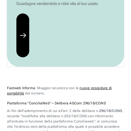
Guadagna vendendolo e ridai vita al tuo usato
Fastweb Informa
: Maggior sicurezza con le
nuove procedure di
portabilità
del numero.
Piattaforma "ConciliaWeb" – Delibera AGCom 296/18/CONS
Ai fini dell'adempimento di cui all'art. 2 della delibera n.
296/18/CONS
,
recante "modifiche alla delibera n.203/18/CONS con riferimento
all'entrata in funzione della piattaforma Conciliaweb", si comunica
che l'indirizzo web della piattaforma alla quale è possibile accedere