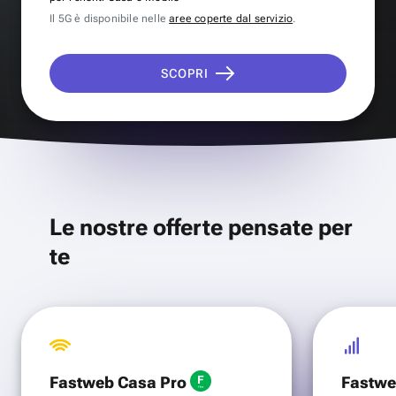
Il 5G è disponibile nelle
aree coperte dal servizio
.
SCOPRI
Le nostre offerte pensate per
te
Fastweb Casa Pro
Fastwe