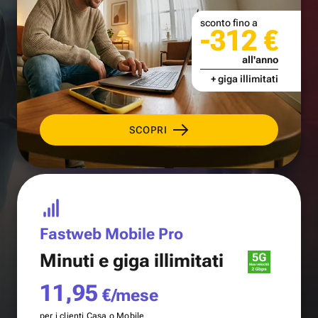
sconto fino a
-312 €
all'anno
+ giga illimitati
SCOPRI
Fastweb Mobile Pro
Minuti e
giga illimitati
11,95
€/mese
per i clienti Casa o Mobile