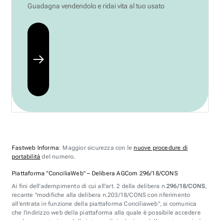
Guadagna vendendolo e ridai vita al tuo usato
Fastweb Informa
: Maggior sicurezza con le
nuove procedure di
portabilità
del numero.
Piattaforma "ConciliaWeb" – Delibera AGCom 296/18/CONS
Ai fini dell'adempimento di cui all'art. 2 della delibera n.
296/18/CONS
,
recante "modifiche alla delibera n.203/18/CONS con riferimento
all'entrata in funzione della piattaforma Conciliaweb", si comunica
che l'indirizzo web della piattaforma alla quale è possibile accedere