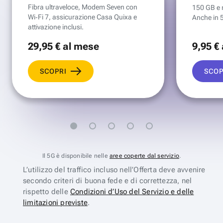
Fibra ultraveloce, Modem Seven con
150 GB e mi
Wi‑Fi 7, assicurazione Casa Quixa e
Anche in 
attivazione inclusi.
29
,95 €
al mese
9
,95 €
SCOPRI
SCOP
Il 5G è disponibile nelle
aree coperte dal servizio
.
L’utilizzo del traffico incluso nell’Offerta deve avvenire
secondo criteri di buona fede e di correttezza, nel
rispetto delle
Condizioni d’Uso del Servizio e delle
limitazioni previste
.