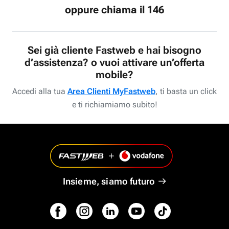
oppure chiama il 146
Sei già cliente Fastweb e hai bisogno
d’assistenza? o vuoi attivare un’offerta
mobile?
Accedi alla tua
Area Clienti MyFastweb
, ti basta un click
e ti richiamiamo subito!
Insieme, siamo futuro