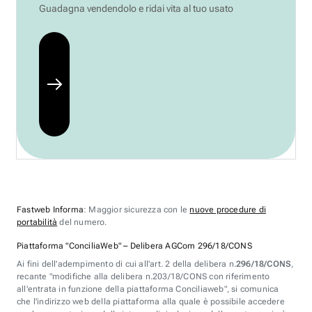
Guadagna vendendolo e ridai vita al tuo usato
Fastweb Informa
: Maggior sicurezza con le
nuove procedure di
portabilità
del numero.
Piattaforma "ConciliaWeb" – Delibera AGCom 296/18/CONS
Ai fini dell'adempimento di cui all'art. 2 della delibera n.
296/18/CONS
,
recante "modifiche alla delibera n.203/18/CONS con riferimento
all'entrata in funzione della piattaforma Conciliaweb", si comunica
che l'indirizzo web della piattaforma alla quale è possibile accedere