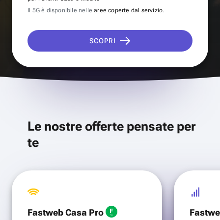
Il 5G è disponibile nelle
aree coperte dal servizio
.
SCOPRI
Le nostre offerte pensate per
te
Fastweb Casa Pro
Fastwe