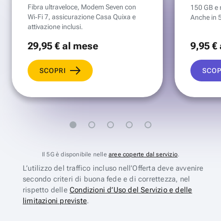
Fibra ultraveloce, Modem Seven con
150 GB e mi
Wi‑Fi 7, assicurazione Casa Quixa e
Anche in 
attivazione inclusi.
29
,95 €
al mese
9
,95 €
SCOPRI
SCOP
Il 5G è disponibile nelle
aree coperte dal servizio
.
L’utilizzo del traffico incluso nell’Offerta deve avvenire
secondo criteri di buona fede e di correttezza, nel
rispetto delle
Condizioni d’Uso del Servizio e delle
limitazioni previste
.