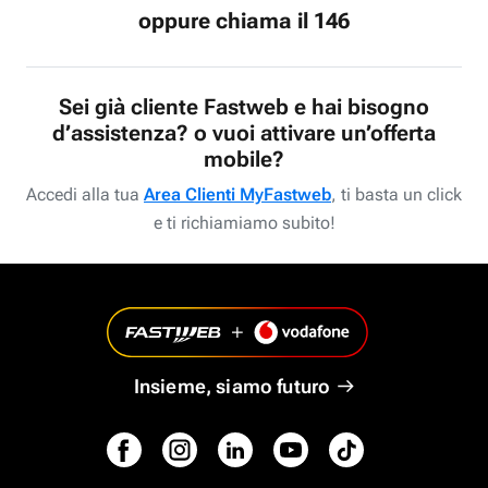
oppure chiama il 146
Sei già cliente Fastweb e hai bisogno
d’assistenza? o vuoi attivare un’offerta
mobile?
Accedi alla tua
Area Clienti MyFastweb
, ti basta un click
e ti richiamiamo subito!
Insieme, siamo futuro