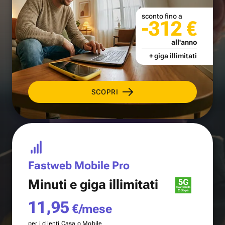
sconto fino a
-312 €
all'anno
+ giga illimitati
SCOPRI
Fastweb Mobile Pro
Minuti e
giga illimitati
11,95
€/mese
per i clienti Casa o Mobile