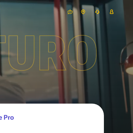
TURO
e Pro