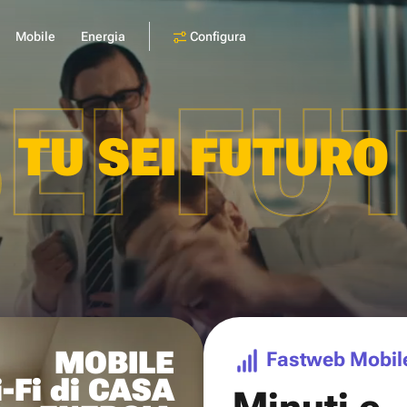
Configura
Mobile
Energia
SEI FU
TU SEI FUTURO
MOBILE
Fastweb Mobil
-Fi di CASA
Minuti e