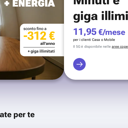
+ ENERGIA
giga illim
sconto fino a
11,95
€/mese
-312 €
per i clienti Casa o Mobile
all'anno
Il 5G è disponibile nelle
aree coper
+ giga illimitati
ate per te