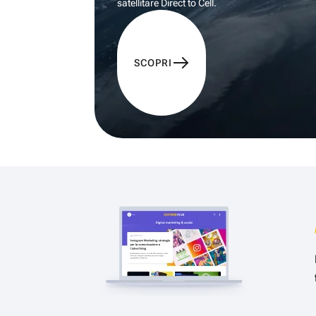
satellitare Direct to Cell.
SCOPRI