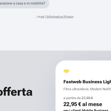
nessione a casa e in mobilità?
Leggi
l'informativa Privacy
.
Fastweb Business Lig
offerta
Fibra ultraveloce, Modem NeXXt 
a partire da
27,95 €
22,95 €
al mese
per i clienti Mobile Business