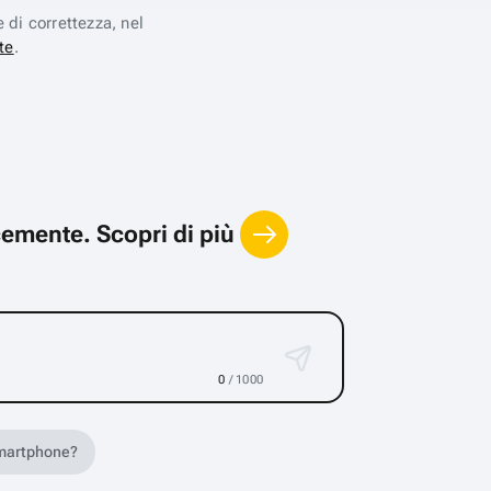
e di correttezza, nel
te
.
locemente.
Scopri di più
0
/ 1000
 smartphone?