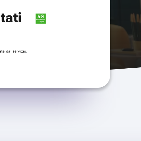
itati
te dal servizio
.