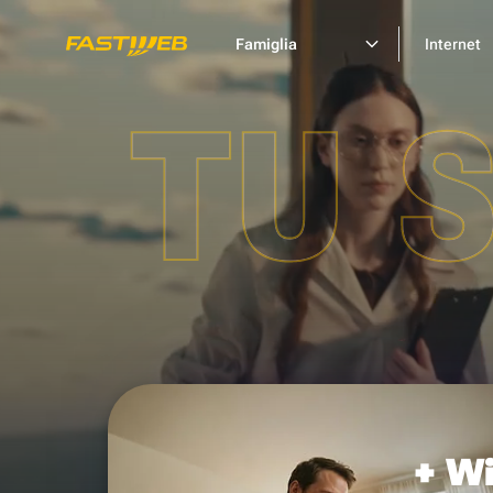
Famiglia
Internet
TU 
+ Wi