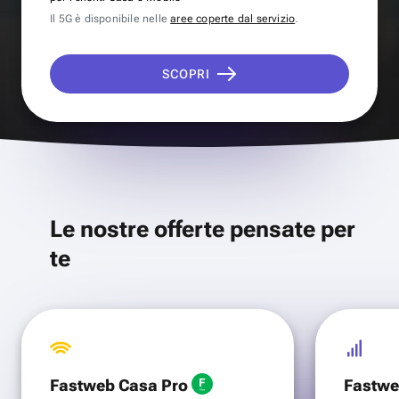
Il 5G è disponibile nelle
aree coperte dal servizio
.
SCOPRI
Le nostre offerte pensate per
te
Fastweb Casa Pro
Fastwe