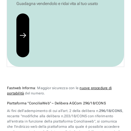
Guadagna vendendolo e ridai vita al tuo usato
Fastweb Informa
: Maggior sicurezza con le
nuove procedure di
portabilità
del numero.
Piattaforma "ConciliaWeb" – Delibera AGCom 296/18/CONS
Ai fini dell'adempimento di cui all'art. 2 della delibera n.
296/18/CONS
,
recante "modifiche alla delibera n.203/18/CONS con riferimento
all'entrata in funzione della piattaforma Conciliaweb", si comunica
che l'indirizzo web della piattaforma alla quale è possibile accedere