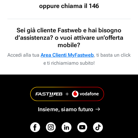
oppure chiama il 146
Sei già cliente Fastweb e hai bisogno
d’assistenza? o vuoi attivare un’offerta
mobile?
Accedi alla tua
Area Clienti MyFastweb
, ti basta un click
e ti richiamiamo subito!
Insieme, siamo futuro