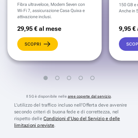
Fibra ultraveloce, Modem Seven con
150 GB e mi
Wi‑Fi 7, assicurazione Casa Quixa e
Anche in 
attivazione inclusi.
29
,95 €
al mese
9
,95 €
SCOPRI
SCOP
Il 5G è disponibile nelle
aree coperte dal servizio
.
L’utilizzo del traffico incluso nell’Offerta deve avvenire
secondo criteri di buona fede e di correttezza, nel
rispetto delle
Condizioni d’Uso del Servizio e delle
limitazioni previste
.