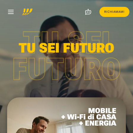
RICHIAMAMI
TU SEI
TU SEI FUTURO
FUTURO
MOBILE
+ Wi-Fi di CASA
+ ENERGIA