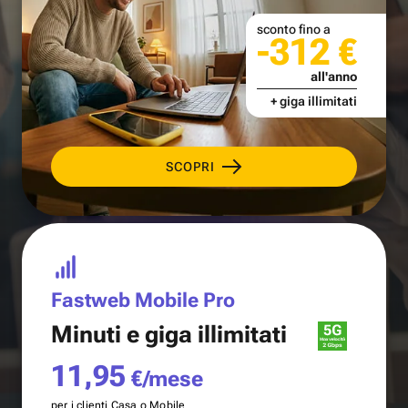
sconto fino a
-312 €
all'anno
+ giga illimitati
SCOPRI
Fastweb Mobile Pro
Minuti e
giga illimitati
11,95
€/mese
per i clienti Casa o Mobile