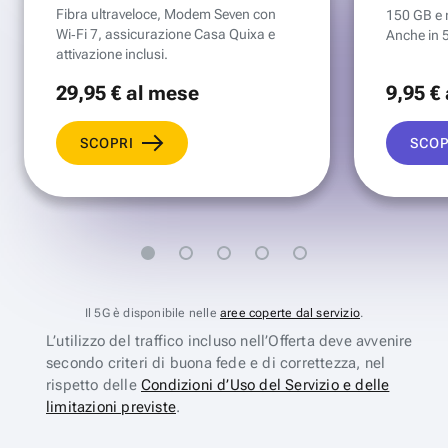
Fibra ultraveloce, Modem Seven con
150 GB e mi
Wi‑Fi 7, assicurazione Casa Quixa e
Anche in 
attivazione inclusi.
29
,95 €
al mese
9
,95 €
SCOPRI
SCOP
Il 5G è disponibile nelle
aree coperte dal servizio
.
L’utilizzo del traffico incluso nell’Offerta deve avvenire
secondo criteri di buona fede e di correttezza, nel
rispetto delle
Condizioni d’Uso del Servizio e delle
limitazioni previste
.