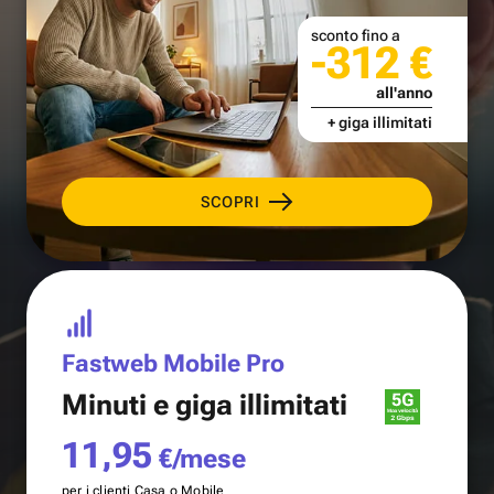
sconto fino a
-312 €
all'anno
+ giga illimitati
SCOPRI
Fastweb Mobile Pro
Minuti e
giga illimitati
11,95
€/mese
per i clienti Casa o Mobile