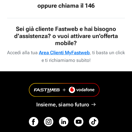
oppure chiama il 146
Sei già cliente Fastweb e hai bisogno
d’assistenza? o vuoi attivare un’offerta
mobile?
Accedi alla tua
Area Clienti MyFastweb
, ti basta un click
e ti richiamiamo subito!
Insieme, siamo futuro