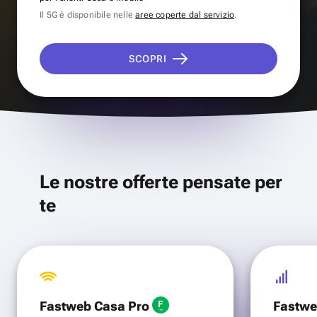
Il 5G è disponibile nelle
aree coperte dal servizio
.
SCOPRI
Le nostre offerte pensate per
te
Fastweb Casa Pro
Fastwe