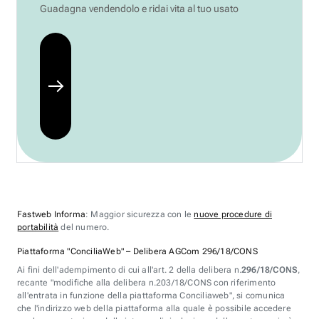
Guadagna vendendolo e ridai vita al tuo usato
Fastweb Informa
: Maggior sicurezza con le
nuove procedure di
portabilità
del numero.
Piattaforma "ConciliaWeb" – Delibera AGCom 296/18/CONS
Ai fini dell'adempimento di cui all'art. 2 della delibera n.
296/18/CONS
,
recante "modifiche alla delibera n.203/18/CONS con riferimento
all'entrata in funzione della piattaforma Conciliaweb", si comunica
che l'indirizzo web della piattaforma alla quale è possibile accedere