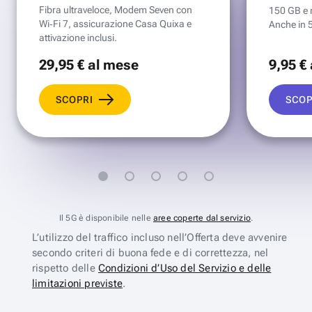
Fibra ultraveloce, Modem Seven con
150 GB e mi
Wi‑Fi 7, assicurazione Casa Quixa e
Anche in 
attivazione inclusi.
29
,95 €
al mese
9
,95 €
SCOPRI
SCOP
Il 5G è disponibile nelle
aree coperte dal servizio
.
L’utilizzo del traffico incluso nell’Offerta deve avvenire
secondo criteri di buona fede e di correttezza, nel
rispetto delle
Condizioni d’Uso del Servizio e delle
limitazioni previste
.