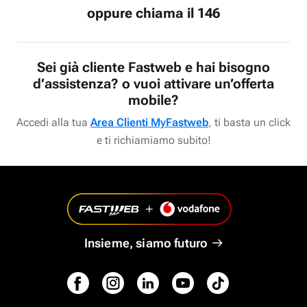
oppure chiama il 146
Sei già cliente Fastweb e hai bisogno
d’assistenza? o vuoi attivare un’offerta
mobile?
Accedi alla tua
Area Clienti MyFastweb
, ti basta un click
e ti richiamiamo subito!
Insieme, siamo futuro