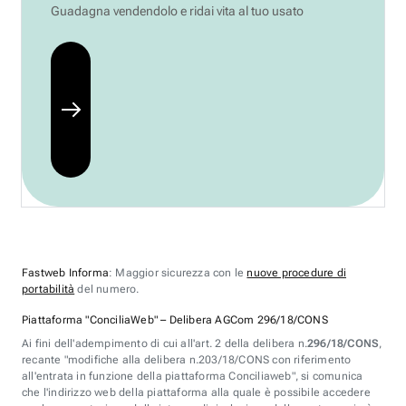
Guadagna vendendolo e ridai vita al tuo usato
Fastweb Informa
: Maggior sicurezza con le
nuove procedure di
portabilità
del numero.
Piattaforma "ConciliaWeb" – Delibera AGCom 296/18/CONS
Ai fini dell'adempimento di cui all'art. 2 della delibera n.
296/18/CONS
,
recante "modifiche alla delibera n.203/18/CONS con riferimento
all'entrata in funzione della piattaforma Conciliaweb", si comunica
che l'indirizzo web della piattaforma alla quale è possibile accedere