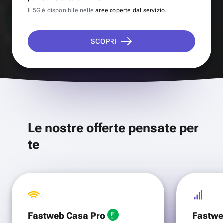
Il 5G è disponibile nelle
aree coperte dal servizio
.
SCOPRI
Le nostre offerte pensate per
te
Fastweb Casa Pro
Fastwe