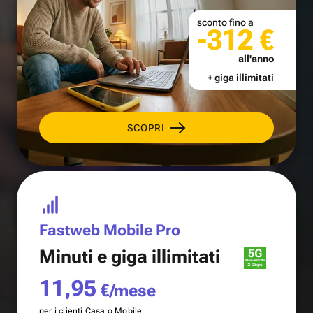
sconto fino a
-312 €
all'anno
+ giga illimitati
SCOPRI
Fastweb Mobile Pro
Minuti e
giga illimitati
11,95
€/mese
per i clienti Casa o Mobile