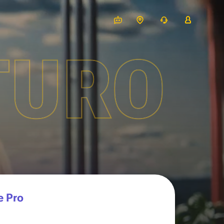
TURO
e Pro