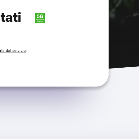
itati
te dal servizio
.