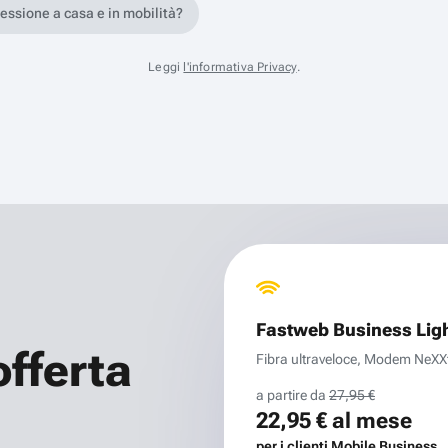
nessione a casa e in mobilità?
Leggi
l'informativa Privacy
.
Fastweb Business Lig
offerta
Fibra ultraveloce, Modem NeXXt 
a partire da
27,95 €
22,95 €
al mese
per i clienti Mobile Business