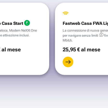
 Casa Start
Fastweb Casa FWA Li
aveloce, Modem NeXXt One
La connessione di nuova gene
e attivazione inclusi.
per navigare senza
limiti
fi
Mbit/s.
€
al mese
25
,95 €
al mese