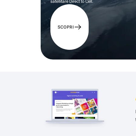
satellitare Direct to Cell.
SCOPRI