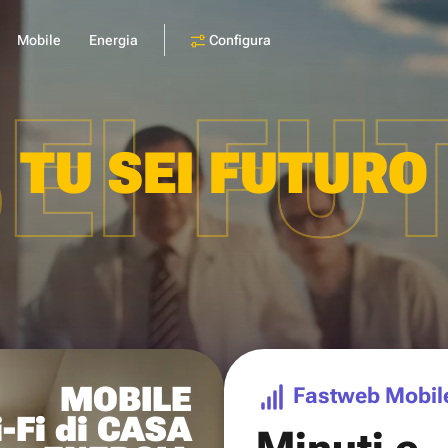
Configura
Mobile
Energia
SEI FU
TU SEI FUTURO
MOBILE
Fastweb Mobil
-Fi di CASA
Minuti e