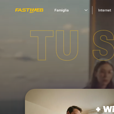
Famiglia
Internet
TU 
+ Wi