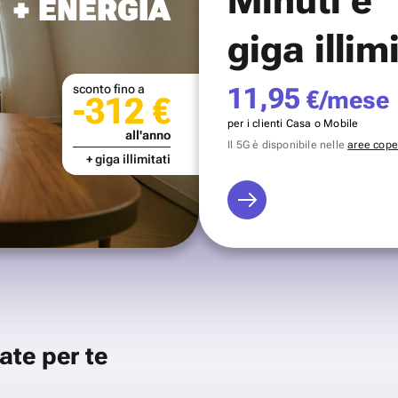
+ ENERGIA
giga illim
sconto fino a
11,95
€/mese
-312 €
per i clienti Casa o Mobile
all'anno
Il 5G è disponibile nelle
aree coper
+ giga illimitati
ate per te