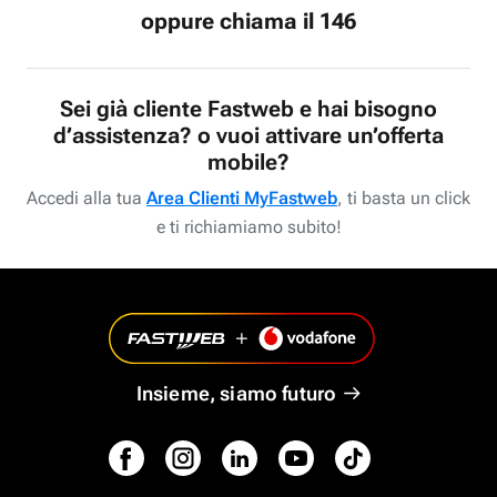
oppure chiama il 146
Sei già cliente Fastweb e hai bisogno
d’assistenza? o vuoi attivare un’offerta
mobile?
Accedi alla tua
Area Clienti MyFastweb
, ti basta un click
e ti richiamiamo subito!
Insieme, siamo futuro