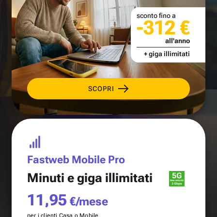
sconto fino a
-312 €
all'anno
+ giga illimitati
SCOPRI
Fastweb Mobile Pro
Minuti e
giga illimitati
11,95
€/mese
per i clienti Casa o Mobile