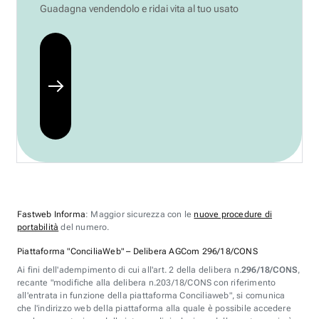
Guadagna vendendolo e ridai vita al tuo usato
Fastweb Informa
: Maggior sicurezza con le
nuove procedure di
portabilità
del numero.
Piattaforma "ConciliaWeb" – Delibera AGCom 296/18/CONS
Ai fini dell'adempimento di cui all'art. 2 della delibera n.
296/18/CONS
,
recante "modifiche alla delibera n.203/18/CONS con riferimento
all'entrata in funzione della piattaforma Conciliaweb", si comunica
che l'indirizzo web della piattaforma alla quale è possibile accedere