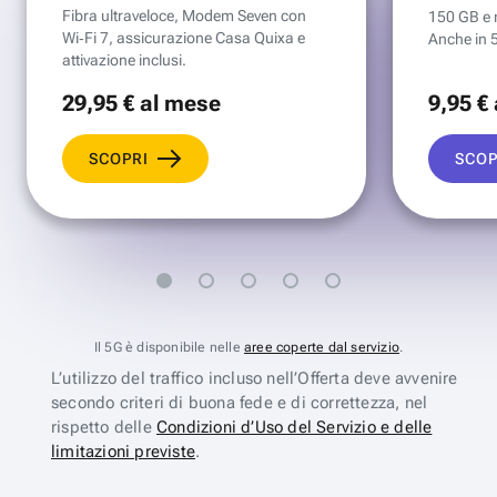
Fibra ultraveloce, Modem Seven con
150 GB e mi
Wi‑Fi 7, assicurazione Casa Quixa e
Anche in 
attivazione inclusi.
29
,95 €
al mese
9
,95 €
SCOPRI
SCOP
Il 5G è disponibile nelle
aree coperte dal servizio
.
L’utilizzo del traffico incluso nell’Offerta deve avvenire
secondo criteri di buona fede e di correttezza, nel
rispetto delle
Condizioni d’Uso del Servizio e delle
limitazioni previste
.