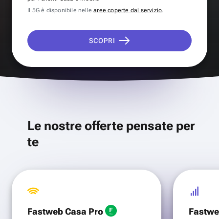
Il 5G è disponibile nelle
aree coperte dal servizio
.
SCOPRI
Le nostre offerte pensate per
te
Fastweb Casa Pro
Fastwe