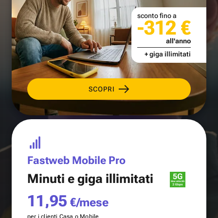
sconto fino a
-312 €
all'anno
+ giga illimitati
SCOPRI
Fastweb Mobile Pro
Minuti e
giga illimitati
11,95
€/mese
per i clienti Casa o Mobile