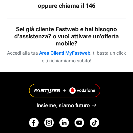
oppure chiama il 146
Sei già cliente Fastweb e hai bisogno
d’assistenza? o vuoi attivare un’offerta
mobile?
Accedi alla tua
Area Clienti MyFastweb
, ti basta un click
e ti richiamiamo subito!
Insieme, siamo futuro