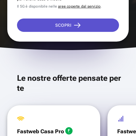
Il 5G è disponibile nelle
aree coperte dal servizio
.
SCOPRI
Le nostre offerte pensate per
te
Fastweb Casa Pro
Fastwe