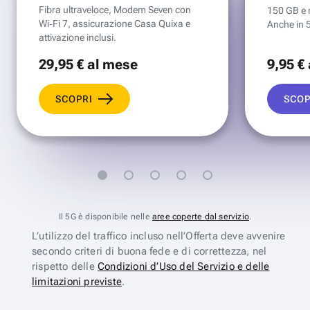
Fibra ultraveloce, Modem Seven con
150 GB e mi
Wi‑Fi 7, assicurazione Casa Quixa e
Anche in 
attivazione inclusi.
29
,95 €
al mese
9
,95 €
SCOPRI
SCOP
Il 5G è disponibile nelle
aree coperte dal servizio
.
L’utilizzo del traffico incluso nell’Offerta deve avvenire
secondo criteri di buona fede e di correttezza, nel
rispetto delle
Condizioni d’Uso del Servizio e delle
limitazioni previste
.