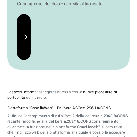
Guadagna vendendolo e ridai vita al tuo usato
Fastweb Informa
: Maggior sicurezza con le
nuove procedure di
portabilità
del numero.
Piattaforma "ConciliaWeb" – Delibera AGCom 296/18/CONS
Ai fini dell'adempimento di cui all'art. 2 della delibera n.
296/18/CONS
,
recante "modifiche alla delibera n.203/18/CONS con riferimento
all'entrata in funzione della piattaforma Conciliaweb", si comunica
che l'indirizzo web della piattaforma alla quale è possibile accedere