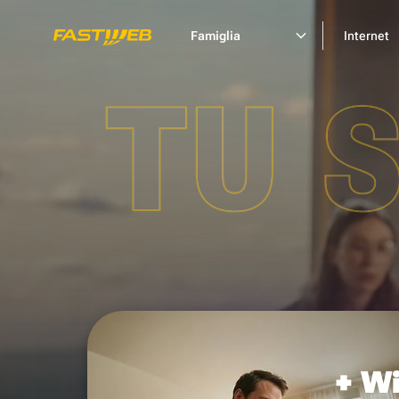
Famiglia
Internet
TU 
+ Wi