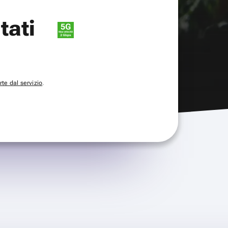
itati
te dal servizio
.