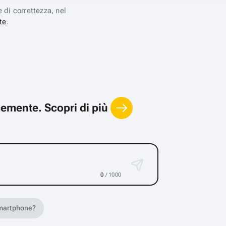
e di correttezza, nel
te
.
locemente.
Scopri di più
0
/ 1000
 smartphone?