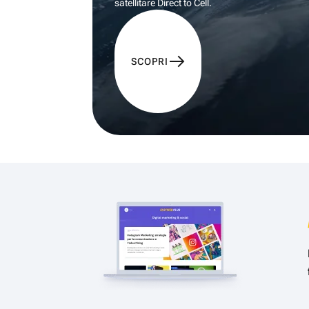
satellitare Direct to Cell.
SCOPRI