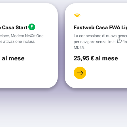
 Casa Start
Fastweb Casa FWA Li
aveloce, Modem NeXXt One
La connessione di nuova gene
e attivazione inclusi.
per navigare senza
limiti
fi
Mbit/s.
€
al mese
25
,95 €
al mese