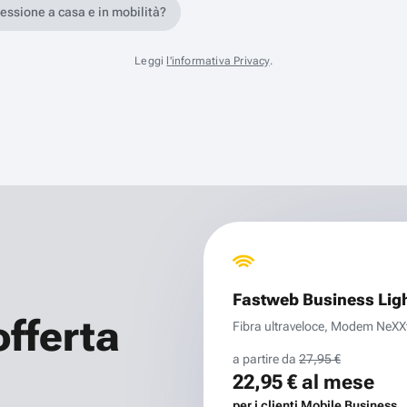
nessione a casa e in mobilità?
Leggi
l'informativa Privacy
.
Fastweb Business Lig
offerta
Fibra ultraveloce, Modem NeXXt 
a partire da
27,95 €
22,95 €
al mese
per i clienti Mobile Business