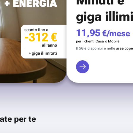
+ ENERGIA
giga illim
sconto fino a
11,95
€/mese
-312 €
per i clienti Casa o Mobile
all'anno
Il 5G è disponibile nelle
aree coper
+ giga illimitati
ate per te