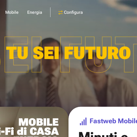
Configura
Mobile
Energia
SEI FU
TU SEI FUTURO
MOBILE
Fastweb Mobil
-Fi di CASA
Minuti e