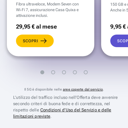
Fibra ultraveloce, Modem Seven con
150 GB e mi
Wi‑Fi 7, assicurazione Casa Quixa e
Anche in 
attivazione inclusi.
29
,95 €
al mese
9
,95 €
SCOPRI
SCOP
Il 5G è disponibile nelle
aree coperte dal servizio
.
L’utilizzo del traffico incluso nell’Offerta deve avvenire
secondo criteri di buona fede e di correttezza, nel
rispetto delle
Condizioni d’Uso del Servizio e delle
limitazioni previste
.