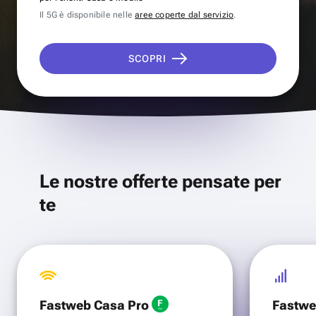
Il 5G è disponibile nelle
aree coperte dal servizio
.
SCOPRI
Le nostre offerte pensate per
te
Fastweb Casa Pro
Fastwe