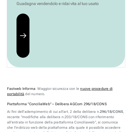
Guadagna vendendolo e ridai vita al tuo usato
Fastweb Informa
: Maggior sicurezza con le
nuove procedure di
portabilità
del numero.
Piattaforma "ConciliaWeb" – Delibera AGCom 296/18/CONS
Ai fini dell'adempimento di cui all'art. 2 della delibera n.
296/18/CONS
,
recante "modifiche alla delibera n.203/18/CONS con riferimento
all'entrata in funzione della piattaforma Conciliaweb", si comunica
che l'indirizzo web della piattaforma alla quale è possibile accedere