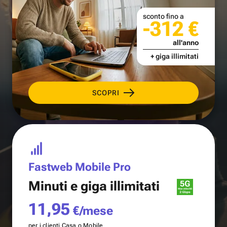
sconto fino a
-312 €
all'anno
+ giga illimitati
SCOPRI
Fastweb Mobile Pro
Minuti e
giga illimitati
11,95
€/mese
per i clienti Casa o Mobile