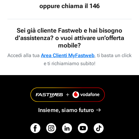
oppure chiama il 146
Sei già cliente Fastweb e hai bisogno
d’assistenza? o vuoi attivare un’offerta
mobile?
Accedi alla tua
Area Clienti MyFastweb
, ti basta un click
e ti richiamiamo subito!
Insieme, siamo futuro