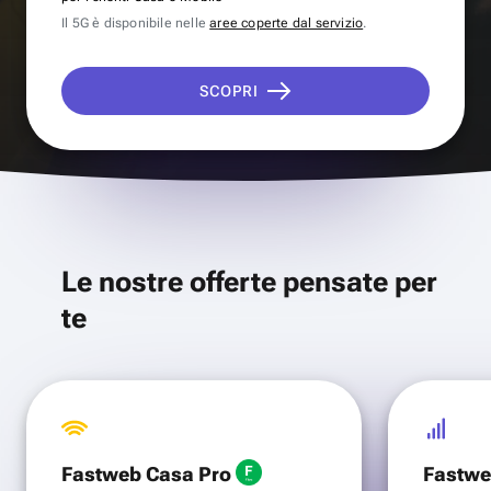
Il 5G è disponibile nelle
aree coperte dal servizio
.
SCOPRI
Le nostre offerte pensate per
te
Fastweb Casa Pro
Fastwe