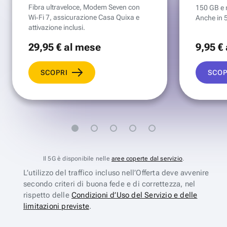
Fibra ultraveloce, Modem Seven con
150 GB e mi
Wi‑Fi 7, assicurazione Casa Quixa e
Anche in 
attivazione inclusi.
29
,95 €
al mese
9
,95 €
SCOPRI
SCOP
Il 5G è disponibile nelle
aree coperte dal servizio
.
L’utilizzo del traffico incluso nell’Offerta deve avvenire
secondo criteri di buona fede e di correttezza, nel
rispetto delle
Condizioni d’Uso del Servizio e delle
limitazioni previste
.