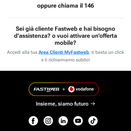
oppure chiama il 146
Sei già cliente Fastweb e hai bisogno
d’assistenza? o vuoi attivare un’offerta
mobile?
Accedi alla tua
Area Clienti MyFastweb
, ti basta un click
e ti richiamiamo subito!
Insieme, siamo futuro