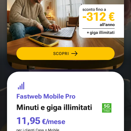
sconto fino a
-312 €
all'anno
+ giga illimitati
SCOPRI
Fastweb Mobile Pro
Minuti e
giga illimitati
11,95
€/mese
per i clienti Casa o Mobile