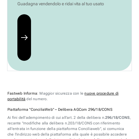
Guadagna vendendolo e ridai vita al tuo usato
Fastweb Informa
: Maggior sicurezza con le
nuove procedure di
portabilità
del numero.
Piattaforma "ConciliaWeb" – Delibera AGCom 296/18/CONS
Ai fini dell'adempimento di cui all'art. 2 della delibera n.
296/18/CONS
,
recante "modifiche alla delibera n.203/18/CONS con riferimento
all'entrata in funzione della piattaforma Conciliaweb", si comunica
che l'indirizzo web della piattaforma alla quale è possibile accedere