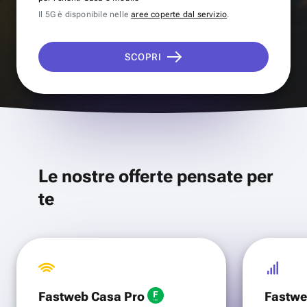
Il 5G è disponibile nelle
aree coperte dal servizio
.
SCOPRI
Le nostre offerte pensate per
te
Fastweb Casa Pro
Fastwe