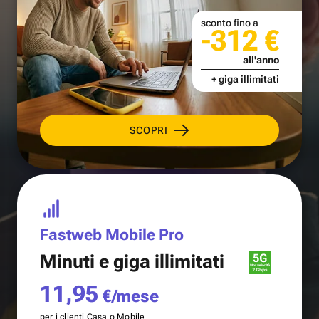
sconto fino a
-312 €
all'anno
+ giga illimitati
SCOPRI
Fastweb Mobile Pro
Minuti e
giga illimitati
11,95
€/mese
per i clienti Casa o Mobile