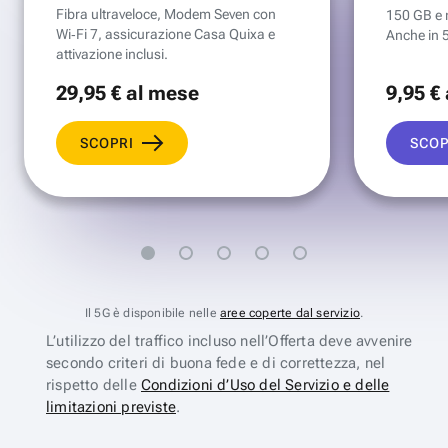
Fibra ultraveloce, Modem Seven con
150 GB e mi
Wi‑Fi 7, assicurazione Casa Quixa e
Anche in 
attivazione inclusi.
29
,95 €
al mese
9
,95 €
SCOPRI
SCOP
Il 5G è disponibile nelle
aree coperte dal servizio
.
L’utilizzo del traffico incluso nell’Offerta deve avvenire
secondo criteri di buona fede e di correttezza, nel
rispetto delle
Condizioni d’Uso del Servizio e delle
limitazioni previste
.