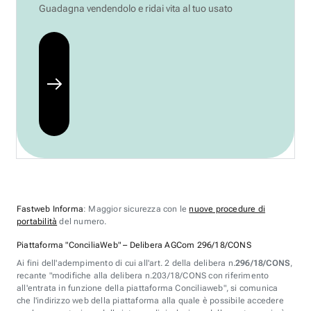
Guadagna vendendolo e ridai vita al tuo usato
Fastweb Informa
: Maggior sicurezza con le
nuove procedure di
portabilità
del numero.
Piattaforma "ConciliaWeb" – Delibera AGCom 296/18/CONS
Ai fini dell'adempimento di cui all'art. 2 della delibera n.
296/18/CONS
,
recante "modifiche alla delibera n.203/18/CONS con riferimento
all'entrata in funzione della piattaforma Conciliaweb", si comunica
che l'indirizzo web della piattaforma alla quale è possibile accedere