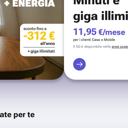
+ ENERGIA
giga illim
sconto fino a
11,95
€/mese
-312 €
per i clienti Casa o Mobile
all'anno
Il 5G è disponibile nelle
aree coper
+ giga illimitati
ate per te