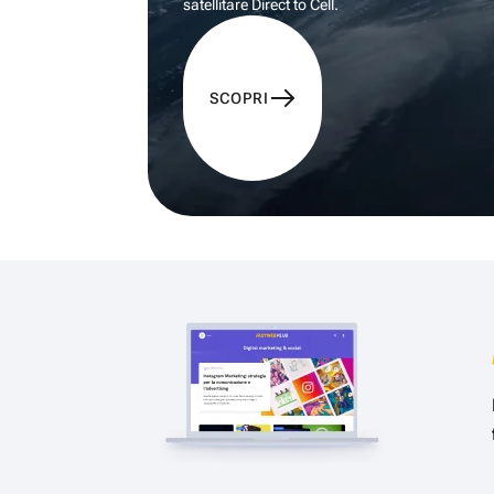
satellitare Direct to Cell.
SCOPRI