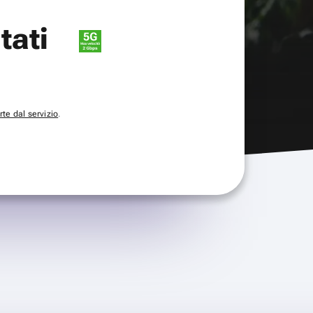
itati
te dal servizio
.