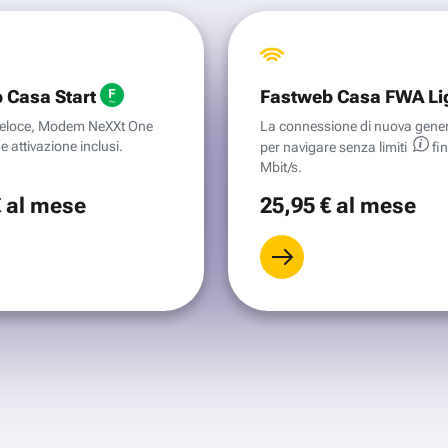
 Casa Start
Fastweb Casa FWA Li
aveloce, Modem NeXXt One
La connessione di nuova gene
e attivazione inclusi.
per navigare senza
limiti
fi
Mbit/s.
€
al mese
25
,95 €
al mese