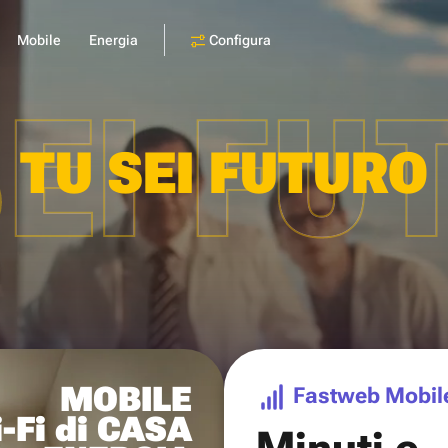
Configura
Mobile
Energia
SEI FU
TU SEI FUTURO
MOBILE
Fastweb Mobil
-Fi di CASA
Minuti e