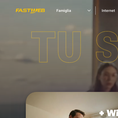
Famiglia
Internet
TU 
+ Wi