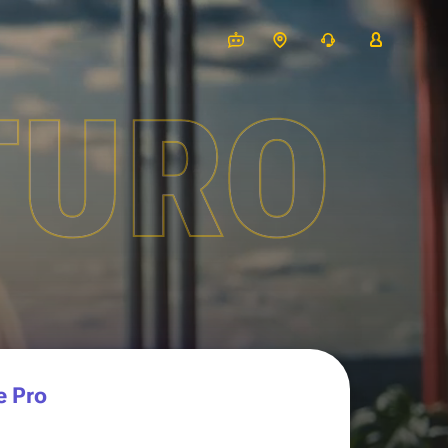
TURO
e Pro