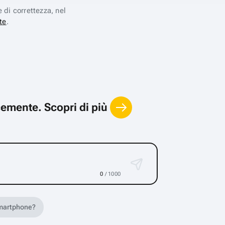
e di correttezza, nel
te
.
locemente.
Scopri di più
0
/ 1000
 smartphone?