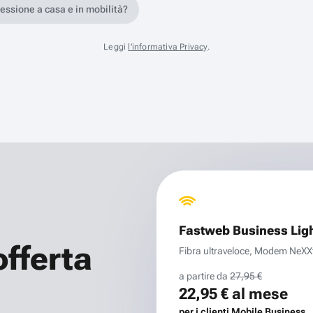
nessione a casa e in mobilità?
Leggi
l'informativa Privacy
.
Fastweb Business Lig
offerta
Fibra ultraveloce, Modem NeXXt 
a partire da
27,95 €
22,95 €
al mese
per i clienti Mobile Business