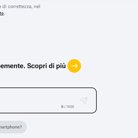
e di correttezza, nel
te
.
locemente.
Scopri di più
0
/ 1000
 smartphone?