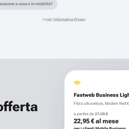
nessione a casa e in mobilità?
Leggi
l'informativa Privacy
.
Fastweb Business Lig
offerta
Fibra ultraveloce, Modem NeXXt 
a partire da
27,95 €
22,95 €
al mese
per i clienti Mobile Business