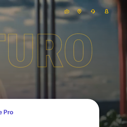
TURO
e Pro