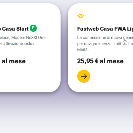
 Casa Start
Fastweb Casa FWA Li
aveloce, Modem NeXXt One
La connessione di nuova gene
e attivazione inclusi.
per navigare senza
limiti
fi
Mbit/s.
€
al mese
25
,95 €
al mese