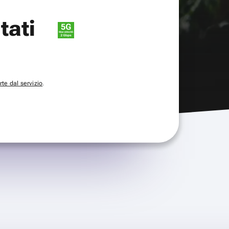
itati
te dal servizio
.