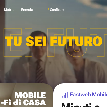
Configura
Mobile
Energia
SEI FU
TU SEI FUTURO
MOBILE
Fastweb Mobil
-Fi di CASA
Minuti e