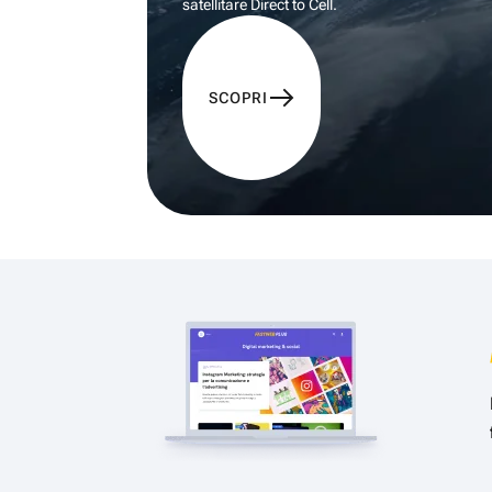
satellitare Direct to Cell.
SCOPRI