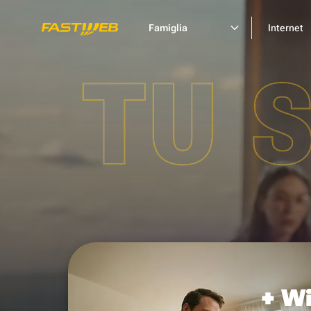
Famiglia
Internet
TU 
+ Wi