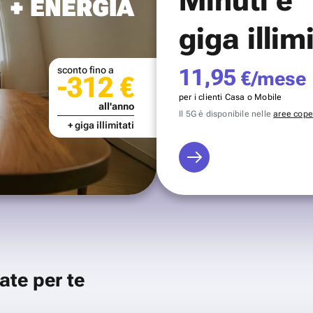
+ ENERGIA
giga illim
sconto fino a
11,95
€/mese
-312 €
per i clienti Casa o Mobile
all'anno
Il 5G è disponibile nelle
aree coper
+ giga illimitati
ate per te