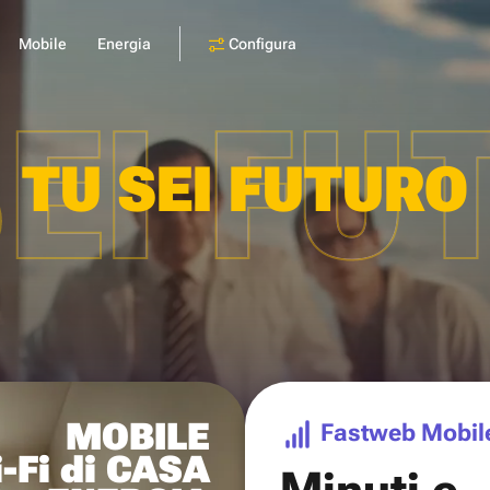
Configura
Mobile
Energia
SEI FU
TU SEI FUTURO
MOBILE
Fastweb Mobil
-Fi di CASA
Minuti e