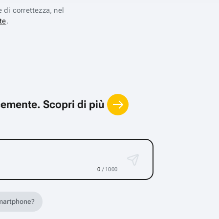
e di correttezza, nel
te
.
locemente.
Scopri di più
0
/ 1000
 smartphone?