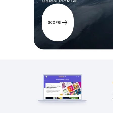
satellitare Direct to Cell.
SCOPRI