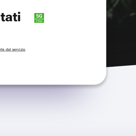
itati
te dal servizio
.