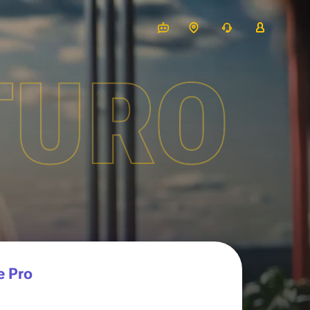
TURO
e Pro