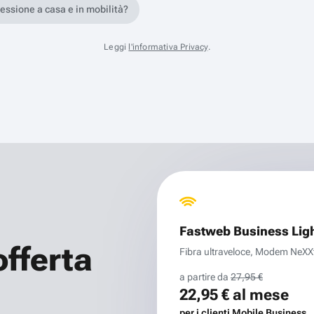
nessione a casa e in mobilità?
Leggi
l'informativa Privacy
.
Fastweb Business Lig
offerta
Fibra ultraveloce, Modem NeXXt 
a partire da
27,95 €
22,95 €
al mese
per i clienti Mobile Business