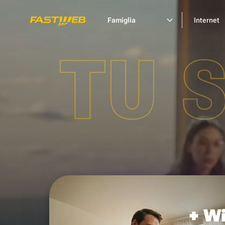
Famiglia
Internet
TU 
+ Wi