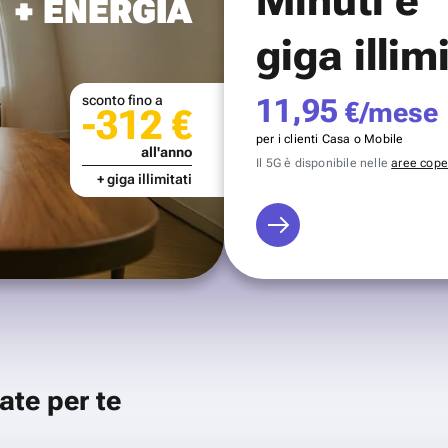
+ ENERGIA
giga illim
sconto fino a
11,95
€/mese
-312 €
per i clienti Casa o Mobile
all'anno
Il 5G è disponibile nelle
aree coper
+ giga illimitati
ate per te