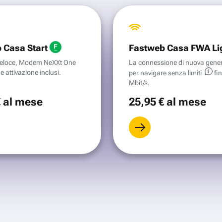
 Casa Start
Fastweb Casa FWA Li
aveloce, Modem NeXXt One
La connessione di nuova gene
e attivazione inclusi.
per navigare senza
limiti
fi
Mbit/s.
€
al mese
25
,95 €
al mese