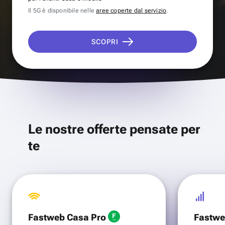
Il 5G è disponibile nelle
aree coperte dal servizio
.
SCOPRI
Le nostre offerte pensate per
te
Fastweb Casa Pro
Fastwe