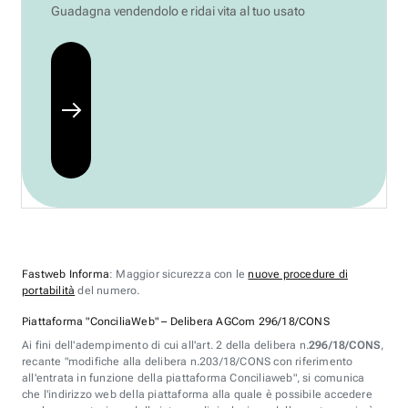
Guadagna vendendolo e ridai vita al tuo usato
Fastweb Informa
: Maggior sicurezza con le
nuove procedure di
portabilità
del numero.
Piattaforma "ConciliaWeb" – Delibera AGCom 296/18/CONS
Ai fini dell'adempimento di cui all'art. 2 della delibera n.
296/18/CONS
,
recante "modifiche alla delibera n.203/18/CONS con riferimento
all'entrata in funzione della piattaforma Conciliaweb", si comunica
che l'indirizzo web della piattaforma alla quale è possibile accedere