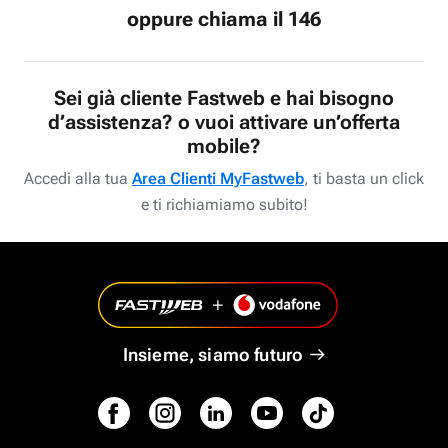
oppure chiama il 146
Sei già cliente Fastweb e hai bisogno
d’assistenza? o vuoi attivare un’offerta
mobile?
Accedi alla tua
Area Clienti MyFastweb
, ti basta un click
e ti richiamiamo subito!
Insieme, siamo futuro