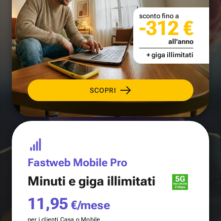
sconto fino a
-312 €
all'anno
+ giga illimitati
SCOPRI
Fastweb Mobile Pro
Minuti e
giga illimitati
11,95
€/mese
per i clienti Casa o Mobile