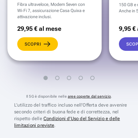
Fibra ultraveloce, Modem Seven con
150 GB e mi
Wi‑Fi 7, assicurazione Casa Quixa e
Anche in 
attivazione inclusi.
29
,95 €
al mese
9
,95 €
SCOPRI
SCOP
Il 5G è disponibile nelle
aree coperte dal servizio
.
L’utilizzo del traffico incluso nell’Offerta deve avvenire
secondo criteri di buona fede e di correttezza, nel
rispetto delle
Condizioni d’Uso del Servizio e delle
limitazioni previste
.