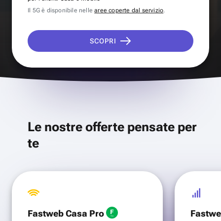
Il 5G è disponibile nelle
aree coperte dal servizio
.
SCOPRI
Le nostre offerte pensate per
te
Fastweb Casa Pro
Fastwe