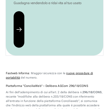
Guadagna vendendolo e ridai vita al tuo usato
Fastweb Informa
: Maggior sicurezza con le
nuove procedure di
portabilità
del numero.
Piattaforma "ConciliaWeb" – Delibera AGCom 296/18/CONS
Ai fini dell'adempimento di cui all'art. 2 della delibera n.
296/18/CONS
,
recante "modifiche alla delibera n.203/18/CONS con riferimento
all'entrata in funzione della piattaforma Conciliaweb", si comunica
che l'indirizzo web della piattaforma alla quale è possibile accedere