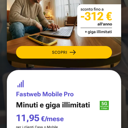
sconto fino a
-312 €
all'anno
+ giga illimitati
SCOPRI
Fastweb Mobile Pro
Minuti e
giga illimitati
11,95
€/mese
per i clienti Casa o Mobile