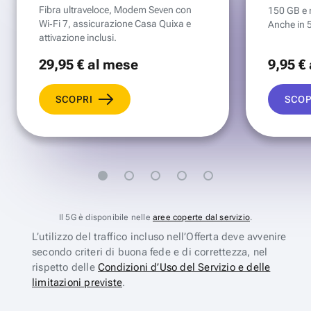
Fibra ultraveloce, Modem Seven con
150 GB e mi
Wi‑Fi 7, assicurazione Casa Quixa e
Anche in 
attivazione inclusi.
29
,95 €
al mese
9
,95 €
SCOPRI
SCOP
Il 5G è disponibile nelle
aree coperte dal servizio
.
L’utilizzo del traffico incluso nell’Offerta deve avvenire
secondo criteri di buona fede e di correttezza, nel
rispetto delle
Condizioni d’Uso del Servizio e delle
limitazioni previste
.