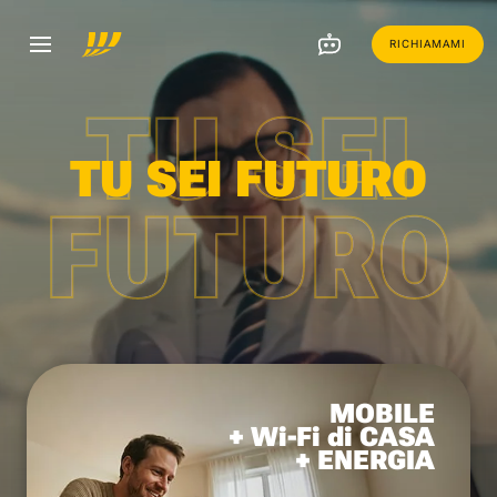
RICHIAMAMI
TU SEI
TU SEI FUTURO
FUTURO
MOBILE
+ Wi-Fi di CASA
+ ENERGIA