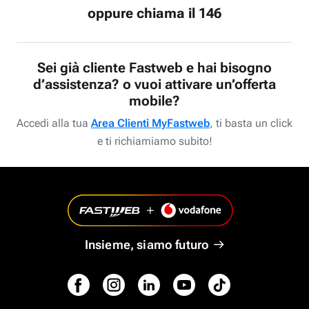
oppure chiama il 146
Sei già cliente Fastweb e hai bisogno
d’assistenza? o vuoi attivare un’offerta
mobile?
Accedi alla tua
Area Clienti MyFastweb
, ti basta un click
e ti richiamiamo subito!
Insieme, siamo futuro