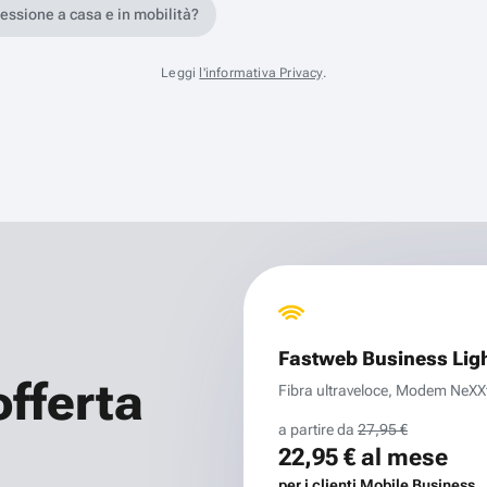
nessione a casa e in mobilità?
Leggi
l'informativa Privacy
.
Fastweb Business Lig
offerta
Fibra ultraveloce, Modem NeXXt 
a partire da
27,95 €
22,95 €
al mese
per i clienti Mobile Business