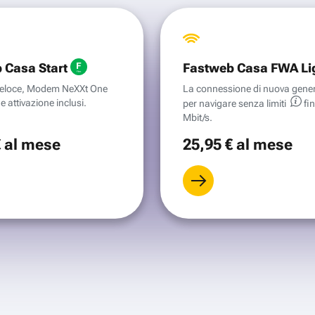
 Casa Start
Fastweb Casa FWA Li
aveloce, Modem NeXXt One
La connessione di nuova gene
e attivazione inclusi.
per navigare senza
limiti
fi
Mbit/s.
€
al mese
25
,95 €
al mese