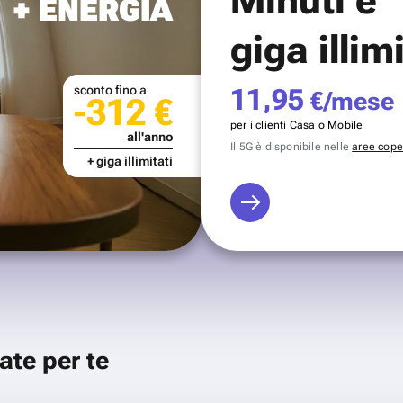
+ ENERGIA
giga illim
sconto fino a
11,95
€/mese
-312 €
per i clienti Casa o Mobile
all'anno
Il 5G è disponibile nelle
aree coper
+ giga illimitati
ate per te