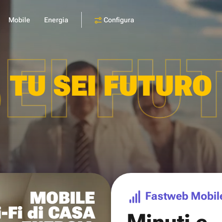
Configura
Mobile
Energia
SEI FU
TU SEI FUTURO
MOBILE
Fastweb Mobil
-Fi di CASA
Minuti e