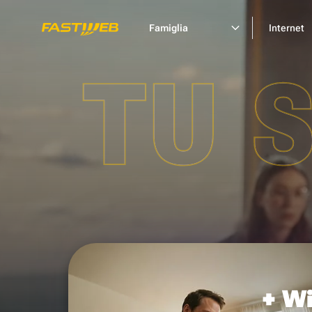
Famiglia
Internet
TU 
+ Wi