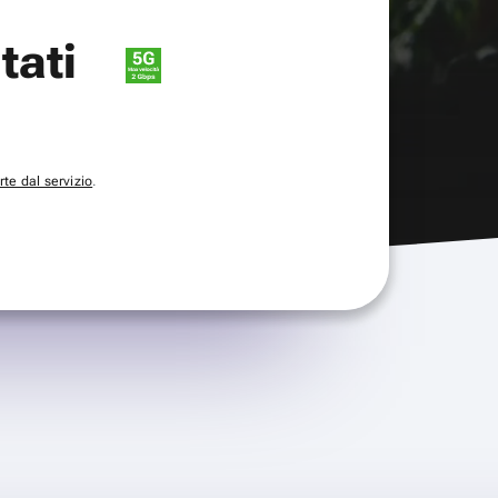
itati
te dal servizio
.