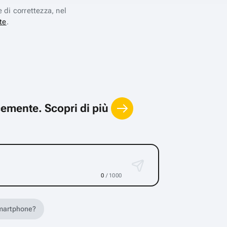
e di correttezza, nel
te
.
locemente.
Scopri di più
0
/ 1000
 smartphone?