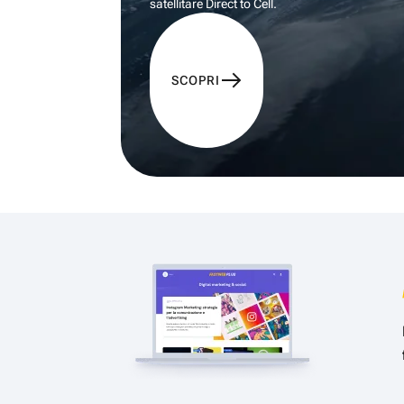
satellitare Direct to Cell.
SCOPRI