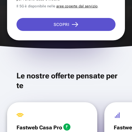
Il 5G è disponibile nelle
aree coperte dal servizio
.
SCOPRI
Le nostre offerte pensate per
te
Fastweb Casa Pro
Fastwe