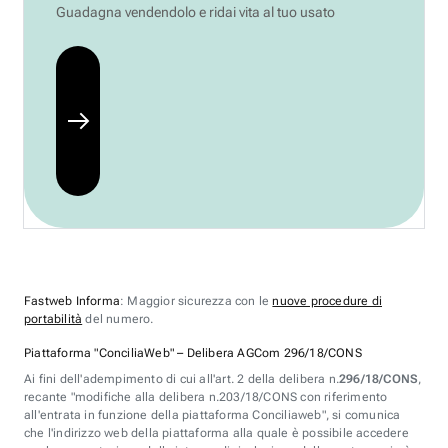
Guadagna vendendolo e ridai vita al tuo usato
Fastweb Informa
: Maggior sicurezza con le
nuove procedure di
portabilità
del numero.
Piattaforma "ConciliaWeb" – Delibera AGCom 296/18/CONS
Ai fini dell'adempimento di cui all'art. 2 della delibera n.
296/18/CONS
,
recante "modifiche alla delibera n.203/18/CONS con riferimento
all'entrata in funzione della piattaforma Conciliaweb", si comunica
che l'indirizzo web della piattaforma alla quale è possibile accedere