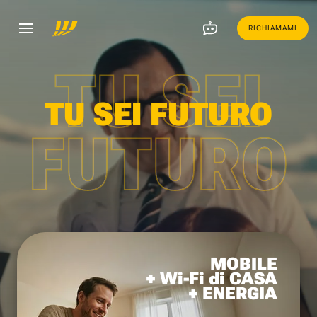
RICHIAMAMI
TU SEI
TU SEI FUTURO
FUTURO
MOBILE
+ Wi-Fi di CASA
+ ENERGIA