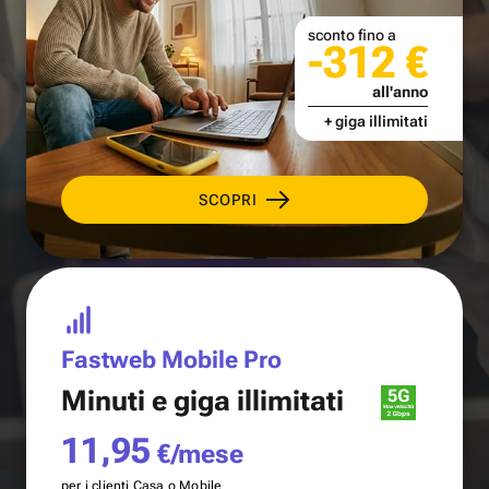
sconto fino a
-312 €
all'anno
+ giga illimitati
SCOPRI
Fastweb Mobile Pro
Minuti e
giga illimitati
11,95
€/mese
per i clienti Casa o Mobile