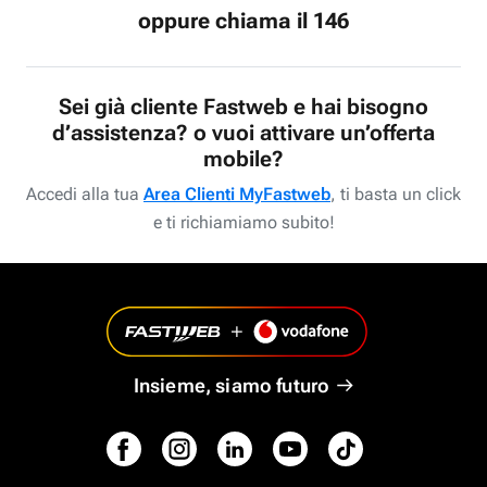
oppure chiama il 146
Sei già cliente Fastweb e hai bisogno
d’assistenza? o vuoi attivare un’offerta
mobile?
Accedi alla tua
Area Clienti MyFastweb
, ti basta un click
e ti richiamiamo subito!
Insieme, siamo futuro