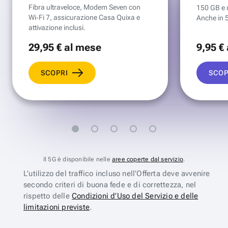
Fibra ultraveloce, Modem Seven con
150 GB e mi
Wi‑Fi 7, assicurazione Casa Quixa e
Anche in 
attivazione inclusi.
29
,95 €
al mese
9
,95 €
SCOPRI
SCOP
Il 5G è disponibile nelle
aree coperte dal servizio
.
L’utilizzo del traffico incluso nell’Offerta deve avvenire
secondo criteri di buona fede e di correttezza, nel
rispetto delle
Condizioni d’Uso del Servizio e delle
limitazioni previste
.