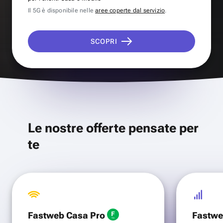
Il 5G è disponibile nelle
aree coperte dal servizio
.
SCOPRI
Le nostre offerte pensate per
te
Fastweb Casa Pro
Fastwe