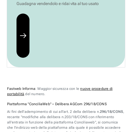
Guadagna vendendolo e ridai vita al tuo usato
Fastweb Informa
: Maggior sicurezza con le
nuove procedure di
portabilità
del numero.
Piattaforma "ConciliaWeb" – Delibera AGCom 296/18/CONS
Ai fini dell'adempimento di cui all'art. 2 della delibera n.
296/18/CONS
,
recante "modifiche alla delibera n.203/18/CONS con riferimento
all'entrata in funzione della piattaforma Conciliaweb", si comunica
che l'indirizzo web della piattaforma alla quale è possibile accedere