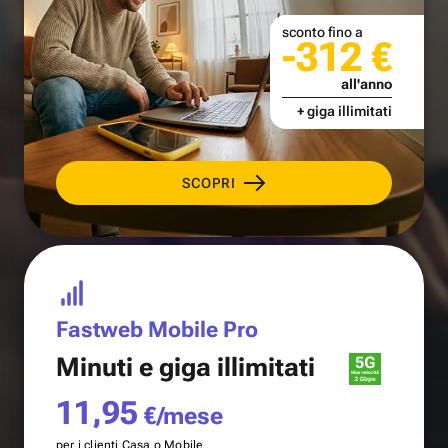
sconto fino a
-312 €
all'anno
+ giga illimitati
SCOPRI
Fastweb Mobile Pro
Minuti e
giga illimitati
11,95
€/mese
per i clienti Casa o Mobile