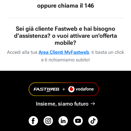
oppure chiama il 146
Sei già cliente Fastweb e hai bisogno
d’assistenza? o vuoi attivare un’offerta
mobile?
Accedi alla tua
Area Clienti MyFastweb
, ti basta un click
e ti richiamiamo subito!
Insieme, siamo futuro