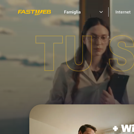
Famiglia
Internet
TU 
+ Wi