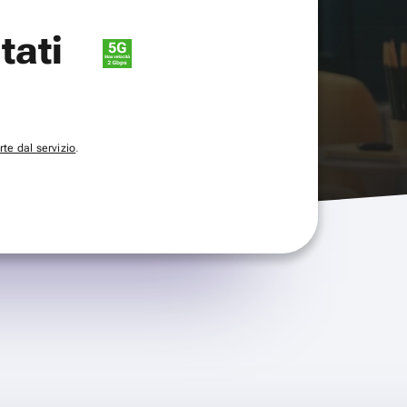
itati
te dal servizio
.