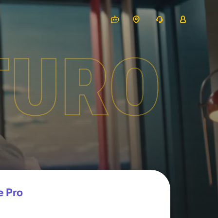
TURO
e Pro