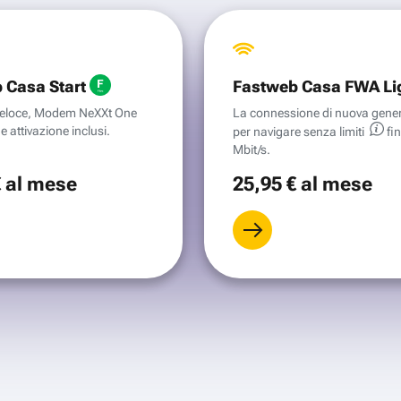
 Casa Start
Fastweb Casa FWA Li
aveloce, Modem NeXXt One
La connessione di nuova gene
e attivazione inclusi.
per navigare senza
limiti
fi
Mbit/s.
€
al mese
25
,95 €
al mese