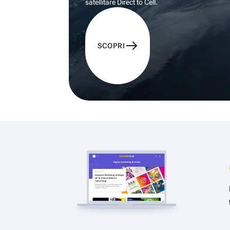
satellitare Direct to Cell.
SCOPRI