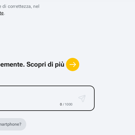
e di correttezza, nel
te
.
locemente.
Scopri di più
0
/ 1000
 smartphone?