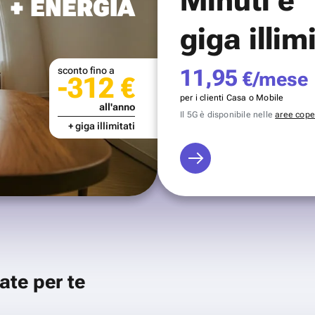
+ ENERGIA
giga illim
sconto fino a
11,95
€/mese
-312 €
per i clienti Casa o Mobile
all'anno
Il 5G è disponibile nelle
aree coper
+ giga illimitati
ate per te