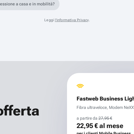
nessione a casa e in mobilità?
Leggi
l'informativa Privacy
.
Fastweb Business Lig
offerta
Fibra ultraveloce, Modem NeXXt 
a partire da
27,95 €
22,95 €
al mese
per i clienti Mobile Business