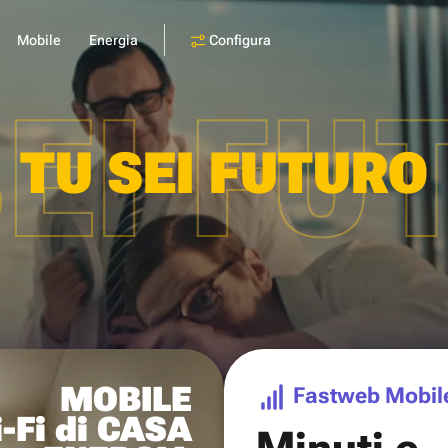
Configura
Mobile
Energia
SEI FU
TU SEI FUTURO
MOBILE
Fastweb Mobil
-Fi di CASA
Minuti e