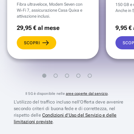
Fibra ultraveloce, Modem Seven con
150 GB e mi
Wi‑Fi 7, assicurazione Casa Quixa e
Anche in 
attivazione inclusi.
29
,95 €
al mese
9
,95 €
SCOPRI
SCOP
Il 5G è disponibile nelle
aree coperte dal servizio
.
L’utilizzo del traffico incluso nell’Offerta deve avvenire
secondo criteri di buona fede e di correttezza, nel
rispetto delle
Condizioni d’Uso del Servizio e delle
limitazioni previste
.