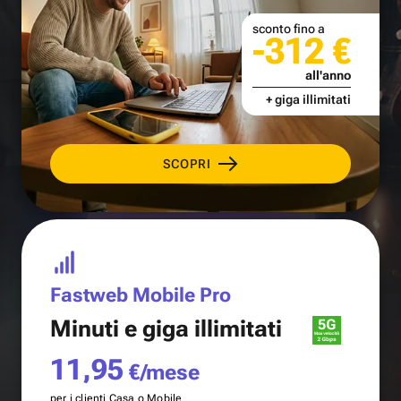
sconto fino a
-312 €
all'anno
+ giga illimitati
SCOPRI
Fastweb Mobile Pro
Minuti e
giga illimitati
11,95
€/mese
per i clienti Casa o Mobile