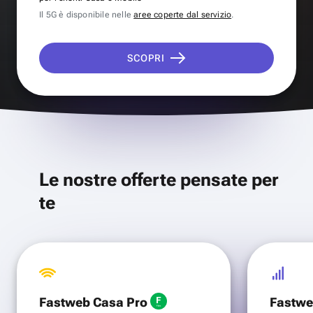
Il 5G è disponibile nelle
aree coperte dal servizio
.
SCOPRI
Le nostre offerte pensate per
te
Fastweb Casa Pro
Fastwe