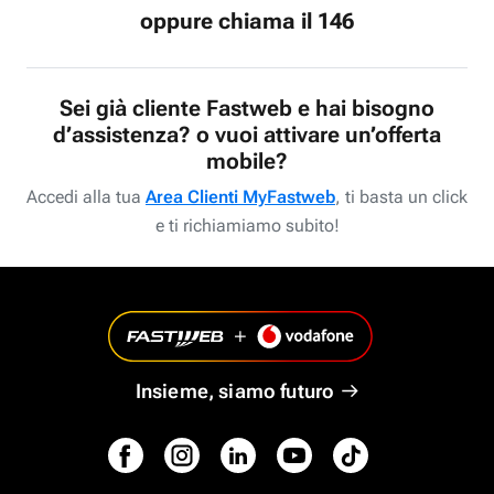
oppure chiama il 146
Sei già cliente Fastweb e hai bisogno
d’assistenza? o vuoi attivare un’offerta
mobile?
Accedi alla tua
Area Clienti MyFastweb
, ti basta un click
e ti richiamiamo subito!
Insieme, siamo futuro