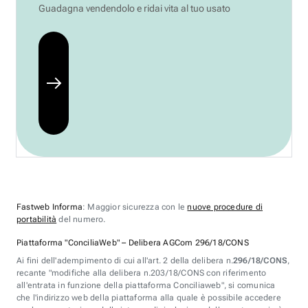
Guadagna vendendolo e ridai vita al tuo usato
Fastweb Informa
: Maggior sicurezza con le
nuove procedure di
portabilità
del numero.
Piattaforma "ConciliaWeb" – Delibera AGCom 296/18/CONS
Ai fini dell'adempimento di cui all'art. 2 della delibera n.
296/18/CONS
,
recante "modifiche alla delibera n.203/18/CONS con riferimento
all'entrata in funzione della piattaforma Conciliaweb", si comunica
che l'indirizzo web della piattaforma alla quale è possibile accedere