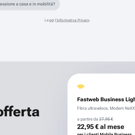
nessione a casa e in mobilità?
Leggi
l'informativa Privacy
.
Fastweb Business Lig
offerta
Fibra ultraveloce, Modem NeXXt 
a partire da
27,95 €
22,95 €
al mese
per i clienti Mobile Business