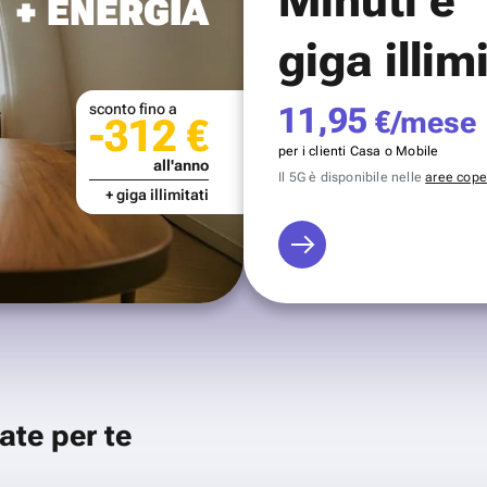
+ ENERGIA
giga illim
sconto fino a
11,95
€/mese
-312 €
per i clienti Casa o Mobile
all'anno
Il 5G è disponibile nelle
aree coper
+ giga illimitati
ate per te