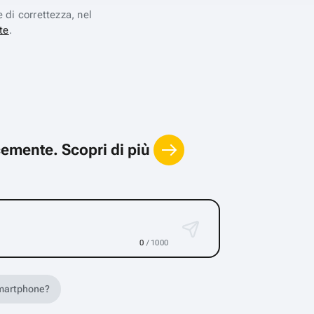
e di correttezza, nel
te
.
locemente.
Scopri di più
0
/ 1000
 smartphone?