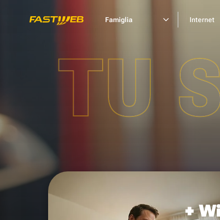
Famiglia
Internet
TU 
+ Wi