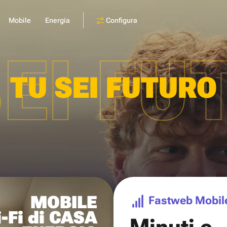
Configura
Mobile
Energia
SEI FU
TU SEI FUTURO
MOBILE
Fastweb Mobil
-Fi di CASA
Minuti e