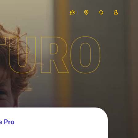
TURO
e Pro