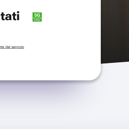
itati
te dal servizio
.