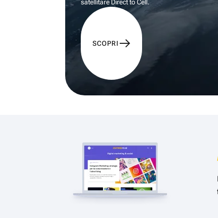
satellitare Direct to Cell.
SCOPRI