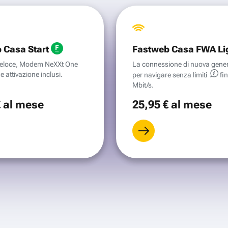
 Casa Start
Fastweb Casa FWA Li
aveloce, Modem NeXXt One
La connessione di nuova gene
e attivazione inclusi.
per navigare senza
limiti
fi
Mbit/s.
€
al mese
25
,95 €
al mese