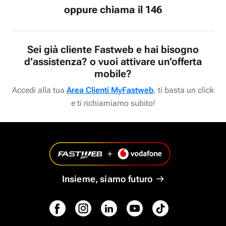
oppure chiama il 146
Sei già cliente Fastweb e hai bisogno
d’assistenza? o vuoi attivare un’offerta
mobile?
Accedi alla tua
Area Clienti MyFastweb
, ti basta un click
e ti richiamiamo subito!
Insieme, siamo futuro