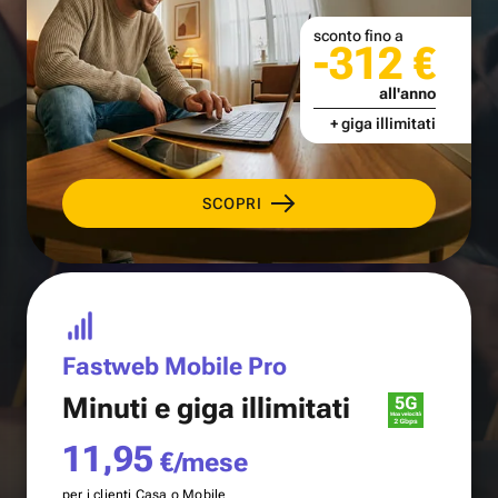
sconto fino a
-312 €
all'anno
+ giga illimitati
SCOPRI
Fastweb Mobile Pro
Minuti e
giga illimitati
11,95
€/mese
per i clienti Casa o Mobile