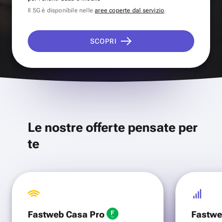
Il 5G è disponibile nelle
aree coperte dal servizio
.
SCOPRI
Le nostre offerte pensate per
te
Fastweb Casa Pro
Fastwe