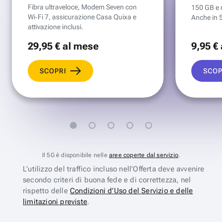
Fibra ultraveloce, Modem Seven con
150 GB e mi
Wi‑Fi 7, assicurazione Casa Quixa e
Anche in 
attivazione inclusi.
29
,95 €
al mese
9
,95 €
SCOPRI
SCOP
Il 5G è disponibile nelle
aree coperte dal servizio
.
L’utilizzo del traffico incluso nell’Offerta deve avvenire
secondo criteri di buona fede e di correttezza, nel
rispetto delle
Condizioni d’Uso del Servizio e delle
limitazioni previste
.