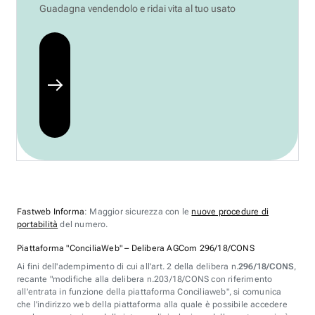
Guadagna vendendolo e ridai vita al tuo usato
Fastweb Informa
: Maggior sicurezza con le
nuove procedure di
portabilità
del numero.
Piattaforma "ConciliaWeb" – Delibera AGCom 296/18/CONS
Ai fini dell'adempimento di cui all'art. 2 della delibera n.
296/18/CONS
,
recante "modifiche alla delibera n.203/18/CONS con riferimento
all'entrata in funzione della piattaforma Conciliaweb", si comunica
che l'indirizzo web della piattaforma alla quale è possibile accedere