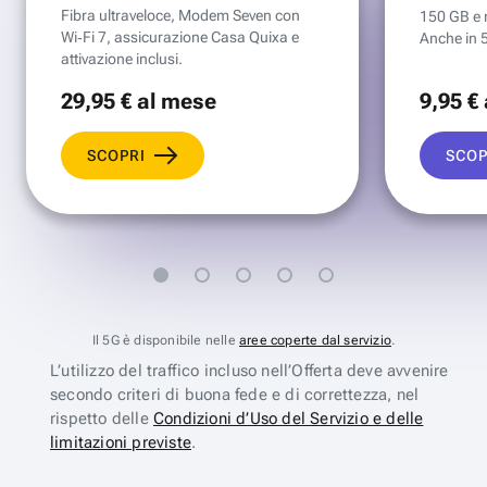
Fibra ultraveloce, Modem Seven con
150 GB e mi
Wi‑Fi 7, assicurazione Casa Quixa e
Anche in 
attivazione inclusi.
29
,95 €
al mese
9
,95 €
SCOPRI
SCOP
Il 5G è disponibile nelle
aree coperte dal servizio
.
L’utilizzo del traffico incluso nell’Offerta deve avvenire
secondo criteri di buona fede e di correttezza, nel
rispetto delle
Condizioni d’Uso del Servizio e delle
limitazioni previste
.