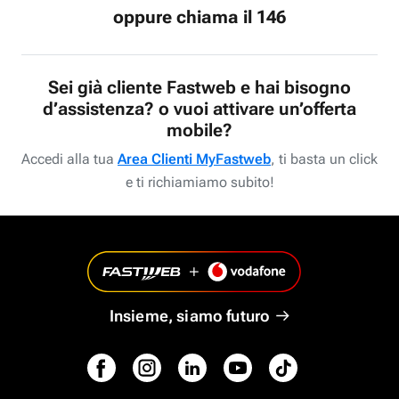
oppure chiama il 146
Sei già cliente Fastweb e hai bisogno
d’assistenza? o vuoi attivare un’offerta
mobile?
Accedi alla tua
Area Clienti MyFastweb
, ti basta un click
e ti richiamiamo subito!
Insieme, siamo futuro