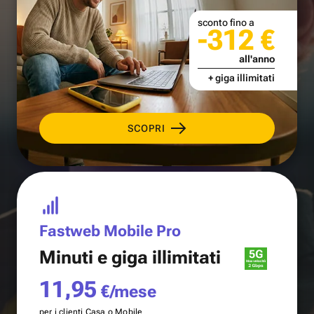
sconto fino a
-312 €
all'anno
+ giga illimitati
SCOPRI
Fastweb Mobile Pro
Minuti e
giga illimitati
11,95
€/mese
per i clienti Casa o Mobile