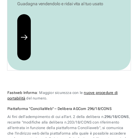
Guadagna vendendolo e ridai vita al tuo usato
Fastweb Informa
: Maggior sicurezza con le
nuove procedure di
portabilità
del numero.
Piattaforma "ConciliaWeb" – Delibera AGCom 296/18/CONS
Ai fini dell'adempimento di cui all'art. 2 della delibera n.
296/18/CONS
,
recante "modifiche alla delibera n.203/18/CONS con riferimento
all'entrata in funzione della piattaforma Conciliaweb", si comunica
che l'indirizzo web della piattaforma alla quale è possibile accedere