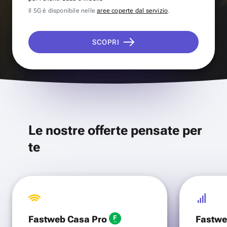
Il 5G è disponibile nelle
aree coperte dal servizio
.
SCOPRI
Le nostre offerte pensate per
te
Fastweb Casa Pro
Fastwe