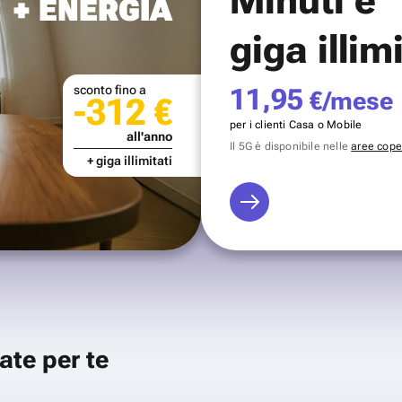
+ ENERGIA
giga illim
sconto fino a
11,95
€/mese
-312 €
per i clienti Casa o Mobile
all'anno
Il 5G è disponibile nelle
aree coper
+ giga illimitati
ate per te