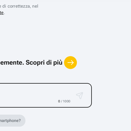
e di correttezza, nel
te
.
locemente.
Scopri di più
0
/ 1000
 smartphone?