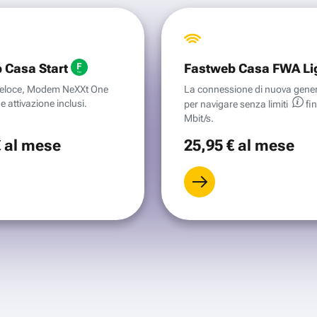
 Casa Start
Fastweb Casa FWA Li
aveloce, Modem NeXXt One
La connessione di nuova gene
e attivazione inclusi.
per navigare senza
limiti
fi
Mbit/s.
€
al mese
25
,95 €
al mese