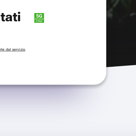
itati
te dal servizio
.