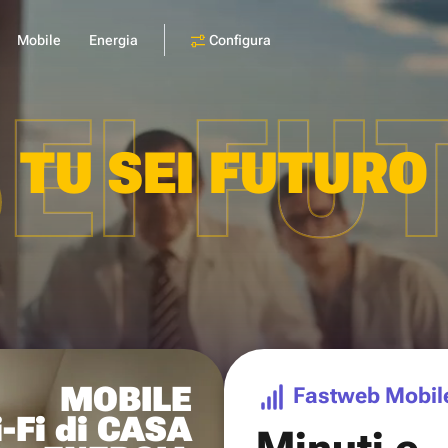
Configura
Mobile
Energia
SEI FU
TU SEI FUTURO
MOBILE
Fastweb Mobil
-Fi di CASA
Minuti e