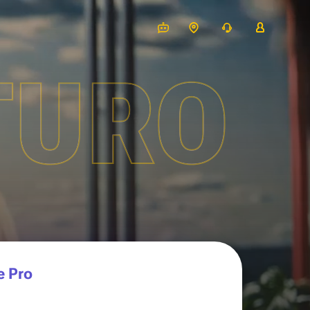
TURO
e Pro