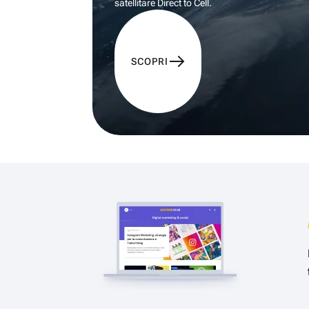
satellitare Direct to Cell.
SCOPRI