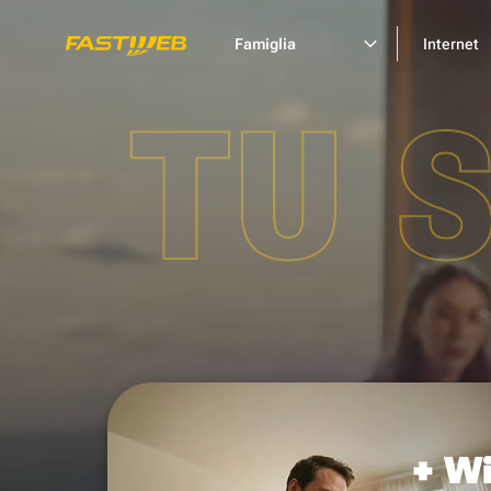
Famiglia
Internet
TU 
+ Wi