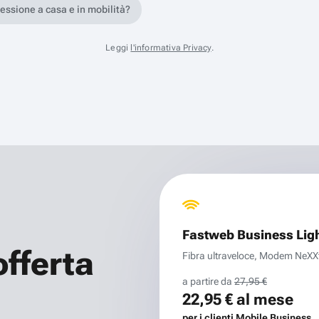
nessione a casa e in mobilità?
Leggi
l'informativa Privacy
.
Fastweb Business Lig
offerta
Fibra ultraveloce, Modem NeXXt 
a partire da
27,95 €
22,95 €
al mese
per i clienti Mobile Business