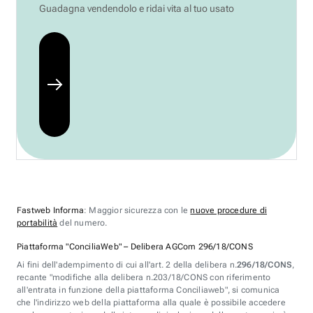
Guadagna vendendolo e ridai vita al tuo usato
Fastweb Informa
: Maggior sicurezza con le
nuove procedure di
portabilità
del numero.
Piattaforma "ConciliaWeb" – Delibera AGCom 296/18/CONS
Ai fini dell'adempimento di cui all'art. 2 della delibera n.
296/18/CONS
,
recante "modifiche alla delibera n.203/18/CONS con riferimento
all'entrata in funzione della piattaforma Conciliaweb", si comunica
che l'indirizzo web della piattaforma alla quale è possibile accedere