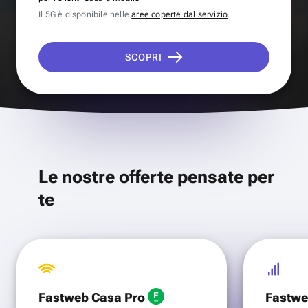
Il 5G è disponibile nelle
aree coperte dal servizio
.
SCOPRI
Le nostre offerte pensate per
te
Fastweb Casa Pro
Fastwe