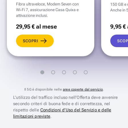
Fibra ultraveloce, Modem Seven con
150 GB e mi
Wi‑Fi 7, assicurazione Casa Quixa e
Anche in 
attivazione inclusi.
29
,95 €
al mese
9
,95 €
SCOPRI
SCOP
Il 5G è disponibile nelle
aree coperte dal servizio
.
L’utilizzo del traffico incluso nell’Offerta deve avvenire
secondo criteri di buona fede e di correttezza, nel
rispetto delle
Condizioni d’Uso del Servizio e delle
limitazioni previste
.