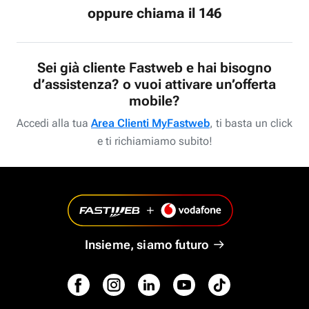
oppure chiama il 146
Sei già cliente Fastweb e hai bisogno
d’assistenza? o vuoi attivare un’offerta
mobile?
Accedi alla tua
Area Clienti MyFastweb
, ti basta un click
e ti richiamiamo subito!
Insieme, siamo futuro