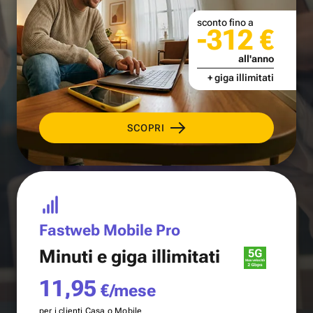
sconto fino a
-312 €
all'anno
+ giga illimitati
SCOPRI
Fastweb Mobile Pro
Minuti e
giga illimitati
11,95
€/mese
per i clienti Casa o Mobile