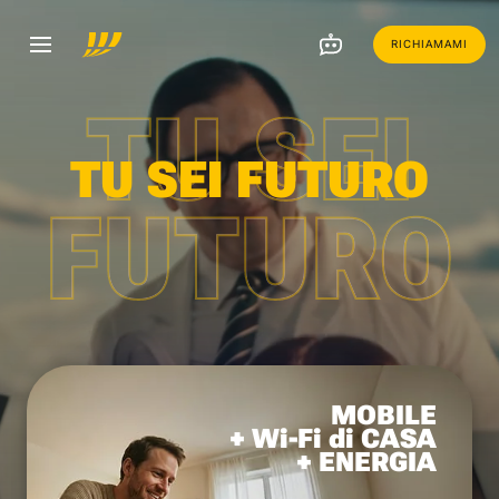
RICHIAMAMI
TU SEI
TU SEI FUTURO
FUTURO
MOBILE
+ Wi-Fi di CASA
+ ENERGIA