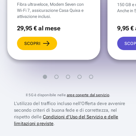
Fibra ultraveloce, Modem Seven con
150 GB e mi
Wi‑Fi 7, assicurazione Casa Quixa e
Anche in 
attivazione inclusi.
29
,95 €
al mese
9
,95 €
SCOPRI
SCOP
Il 5G è disponibile nelle
aree coperte dal servizio
.
L’utilizzo del traffico incluso nell’Offerta deve avvenire
secondo criteri di buona fede e di correttezza, nel
rispetto delle
Condizioni d’Uso del Servizio e delle
limitazioni previste
.