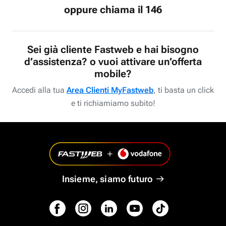
oppure chiama il 146
Sei già cliente Fastweb e hai bisogno
d’assistenza? o vuoi attivare un’offerta
mobile?
Accedi alla tua
Area Clienti MyFastweb
, ti basta un click
e ti richiamiamo subito!
Insieme, siamo futuro