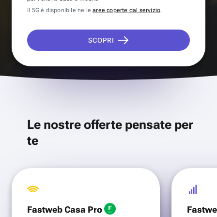
Il 5G è disponibile nelle
aree coperte dal servizio
.
SCOPRI
Le nostre offerte pensate per
te
Fastweb Casa Pro
Fastwe