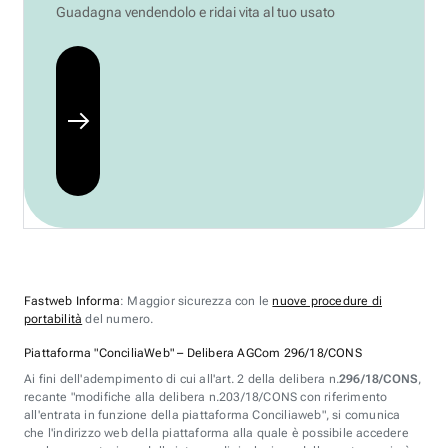
Guadagna vendendolo e ridai vita al tuo usato
Fastweb Informa
: Maggior sicurezza con le
nuove procedure di
portabilità
del numero.
Piattaforma "ConciliaWeb" – Delibera AGCom 296/18/CONS
Ai fini dell'adempimento di cui all'art. 2 della delibera n.
296/18/CONS
,
recante "modifiche alla delibera n.203/18/CONS con riferimento
all'entrata in funzione della piattaforma Conciliaweb", si comunica
che l'indirizzo web della piattaforma alla quale è possibile accedere