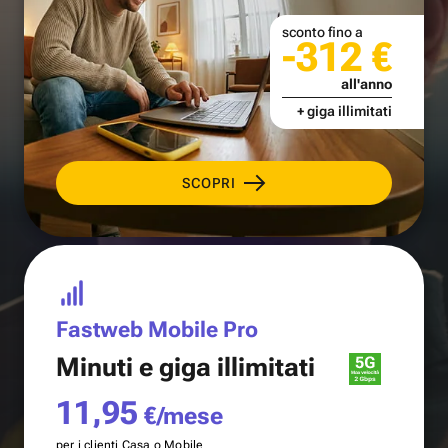
sconto fino a
-312 €
all'anno
+ giga illimitati
SCOPRI
Fastweb Mobile Pro
Minuti e
giga illimitati
11,95
€/mese
per i clienti Casa o Mobile