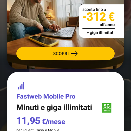
sconto fino a
-312 €
all'anno
+ giga illimitati
SCOPRI
Fastweb Mobile Pro
Minuti e
giga illimitati
11,95
€/mese
per i clienti Casa o Mobile