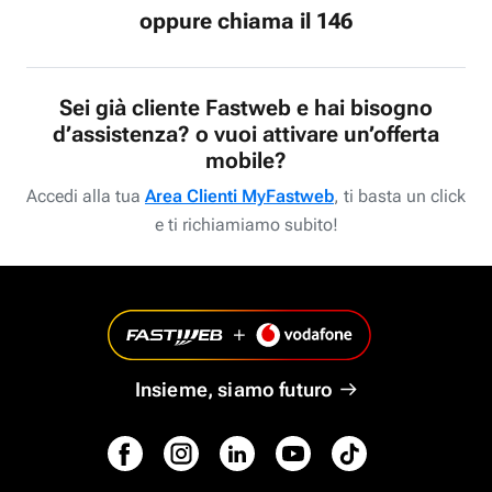
oppure chiama il 146
Sei già cliente Fastweb e hai bisogno
d’assistenza? o vuoi attivare un’offerta
mobile?
Accedi alla tua
Area Clienti MyFastweb
, ti basta un click
e ti richiamiamo subito!
Insieme, siamo futuro