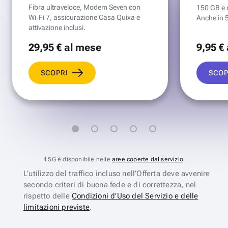
Fibra ultraveloce, Modem Seven con
150 GB e mi
Wi‑Fi 7, assicurazione Casa Quixa e
Anche in 
attivazione inclusi.
29
,95 €
al mese
9
,95 €
SCOPRI
SCOP
Il 5G è disponibile nelle
aree coperte dal servizio
.
L’utilizzo del traffico incluso nell’Offerta deve avvenire
secondo criteri di buona fede e di correttezza, nel
rispetto delle
Condizioni d’Uso del Servizio e delle
limitazioni previste
.