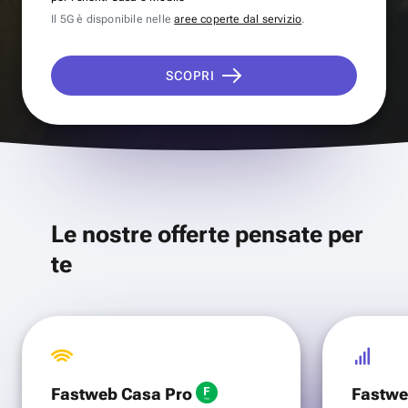
Il 5G è disponibile nelle
aree coperte dal servizio
.
SCOPRI
Le nostre offerte pensate per
te
Fastweb Casa Pro
Fastwe