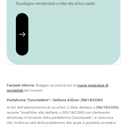
Guadagna vendendolo e ridai vita al tuo usato
Fastweb Informa
: Maggior sicurezza con le
nuove procedure di
portabilità
del numero.
Piattaforma "ConciliaWeb" – Delibera AGCom 296/18/CONS
Ai fini dell'adempimento di cui all'art. 2 della delibera n.
296/18/CONS
,
recante "modifiche alla delibera n.203/18/CONS con riferimento
all'entrata in funzione della piattaforma Conciliaweb", si comunica
che l'indirizzo web della piattaforma alla quale è possibile accedere