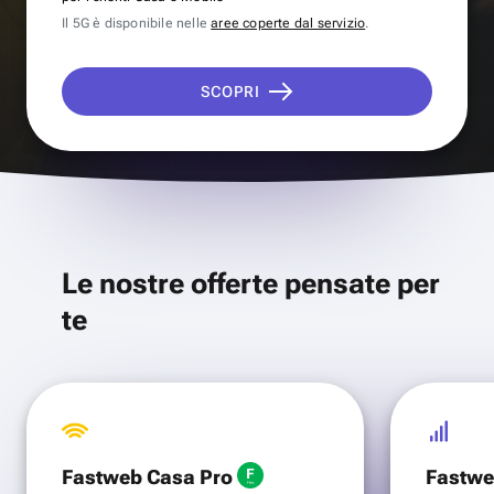
Il 5G è disponibile nelle
aree coperte dal servizio
.
SCOPRI
Le nostre offerte pensate per
te
Fastweb Casa Pro
Fastwe