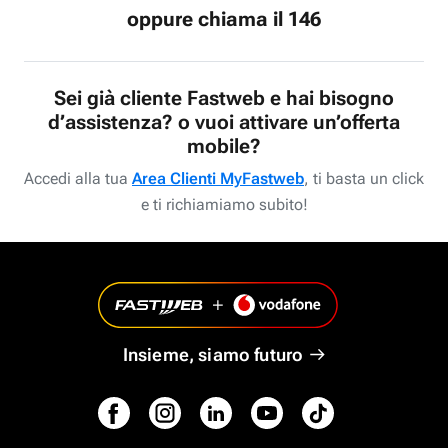
oppure chiama il 146
Sei già cliente Fastweb e hai bisogno
d’assistenza? o vuoi attivare un’offerta
mobile?
Accedi alla tua
Area Clienti MyFastweb
, ti basta un click
e ti richiamiamo subito!
Insieme, siamo futuro