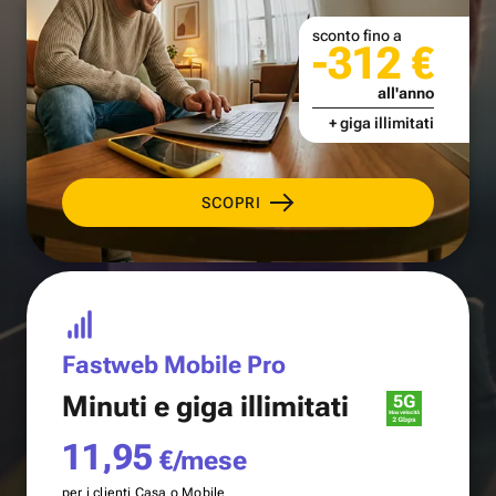
sconto fino a
-312 €
all'anno
+ giga illimitati
SCOPRI
Fastweb Mobile Pro
Minuti e
giga illimitati
11,95
€/mese
per i clienti Casa o Mobile