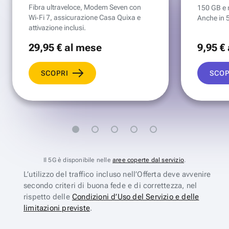
Fibra ultraveloce, Modem Seven con
150 GB e mi
Wi‑Fi 7, assicurazione Casa Quixa e
Anche in 
attivazione inclusi.
29
,95 €
al mese
9
,95 €
SCOPRI
SCOP
Il 5G è disponibile nelle
aree coperte dal servizio
.
L’utilizzo del traffico incluso nell’Offerta deve avvenire
secondo criteri di buona fede e di correttezza, nel
rispetto delle
Condizioni d’Uso del Servizio e delle
limitazioni previste
.