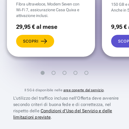
Fibra ultraveloce, Modem Seven con
150 GB e mi
Wi‑Fi 7, assicurazione Casa Quixa e
Anche in 
attivazione inclusi.
29
,95 €
al mese
9
,95 €
SCOPRI
SCOP
Il 5G è disponibile nelle
aree coperte dal servizio
.
L’utilizzo del traffico incluso nell’Offerta deve avvenire
secondo criteri di buona fede e di correttezza, nel
rispetto delle
Condizioni d’Uso del Servizio e delle
limitazioni previste
.