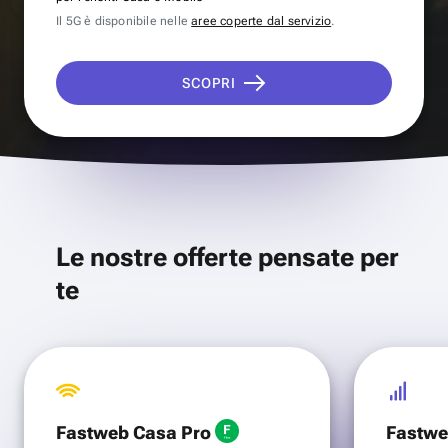
Il 5G è disponibile nelle
aree coperte dal servizio
.
SCOPRI
Le nostre offerte pensate per
te
Fastweb Casa Pro
Fastwe