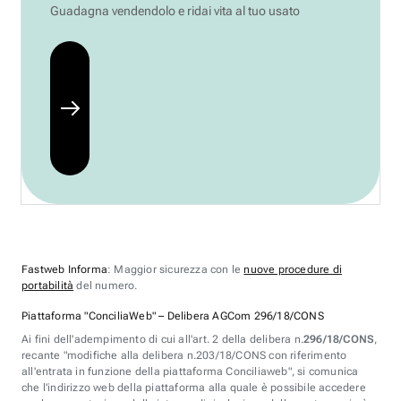
Guadagna vendendolo e ridai vita al tuo usato
Fastweb Informa
: Maggior sicurezza con le
nuove procedure di
portabilità
del numero.
Piattaforma "ConciliaWeb" – Delibera AGCom 296/18/CONS
Ai fini dell'adempimento di cui all'art. 2 della delibera n.
296/18/CONS
,
recante "modifiche alla delibera n.203/18/CONS con riferimento
all'entrata in funzione della piattaforma Conciliaweb", si comunica
che l'indirizzo web della piattaforma alla quale è possibile accedere