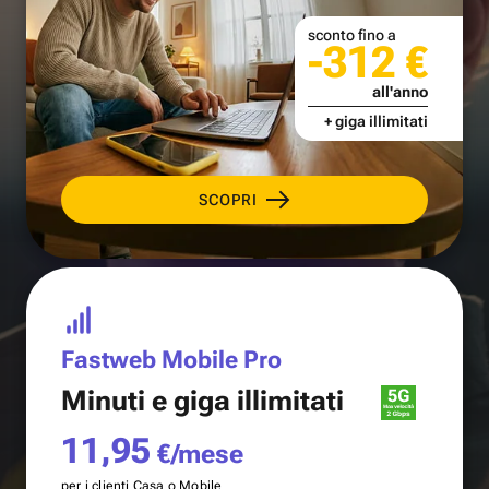
sconto fino a
-312 €
all'anno
+ giga illimitati
SCOPRI
Fastweb Mobile Pro
Minuti e
giga illimitati
11,95
€/mese
per i clienti Casa o Mobile