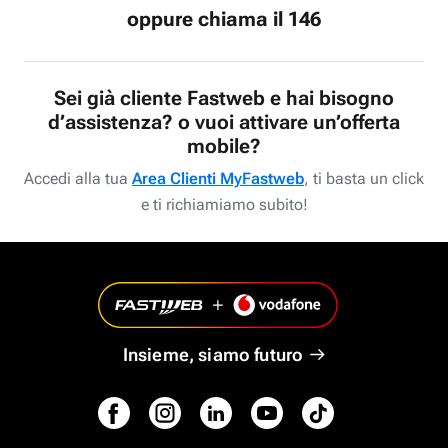
oppure chiama il 146
Sei già cliente Fastweb e hai bisogno
d’assistenza? o vuoi attivare un’offerta
mobile?
Accedi alla tua
Area Clienti MyFastweb
, ti basta un click
e ti richiamiamo subito!
Insieme, siamo futuro