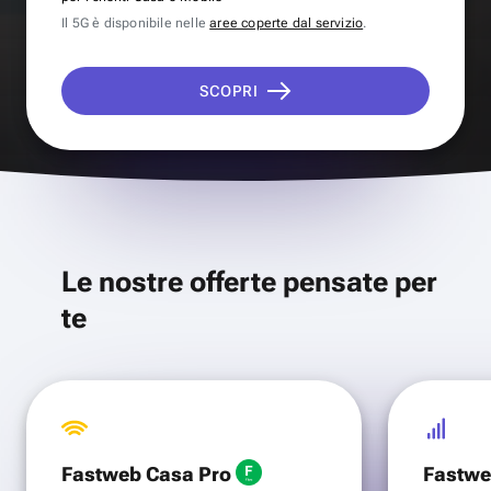
Il 5G è disponibile nelle
aree coperte dal servizio
.
SCOPRI
Le nostre offerte pensate per
te
Fastweb Casa Pro
Fastwe