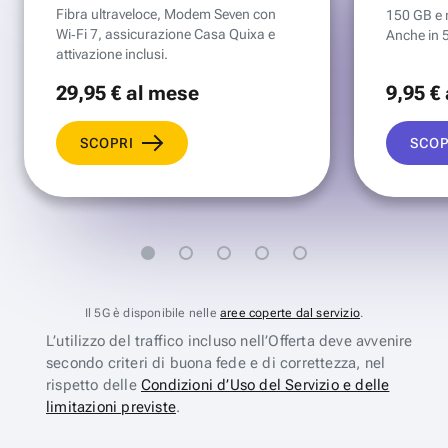
Fibra ultraveloce, Modem Seven con
150 GB e mi
Wi‑Fi 7, assicurazione Casa Quixa e
Anche in 
attivazione inclusi.
29
,95 €
al mese
9
,95 €
SCOPRI
SCOP
Il 5G è disponibile nelle
aree coperte dal servizio
.
L’utilizzo del traffico incluso nell’Offerta deve avvenire
secondo criteri di buona fede e di correttezza, nel
rispetto delle
Condizioni d’Uso del Servizio e delle
limitazioni previste
.