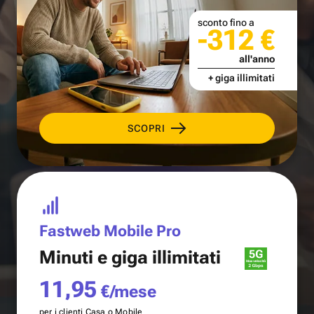
sconto fino a
-312 €
all'anno
+ giga illimitati
SCOPRI
Fastweb Mobile Pro
Minuti e
giga illimitati
11,95
€/mese
per i clienti Casa o Mobile