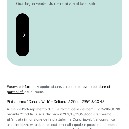
Guadagna vendendolo e ridai vita al tuo usato
Fastweb Informa
: Maggior sicurezza con le
nuove procedure di
portabilità
del numero.
Piattaforma "ConciliaWeb" – Delibera AGCom 296/18/CONS
Ai fini dell'adempimento di cui all'art. 2 della delibera n.
296/18/CONS
,
recante "modifiche alla delibera n.203/18/CONS con riferimento
all'entrata in funzione della piattaforma Conciliaweb", si comunica
che l'indirizzo web della piattaforma alla quale è possibile accedere