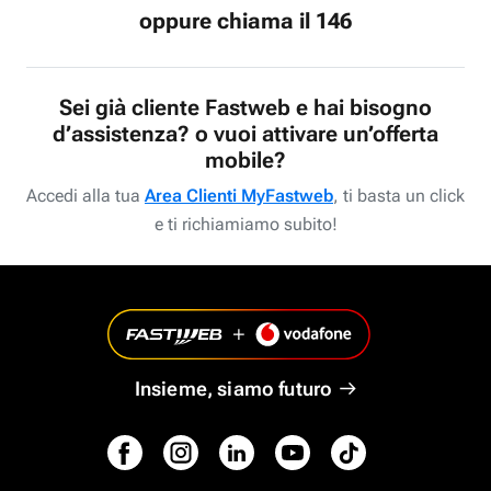
oppure chiama il 146
Sei già cliente Fastweb e hai bisogno
d’assistenza? o vuoi attivare un’offerta
mobile?
Accedi alla tua
Area Clienti MyFastweb
, ti basta un click
e ti richiamiamo subito!
Insieme, siamo futuro