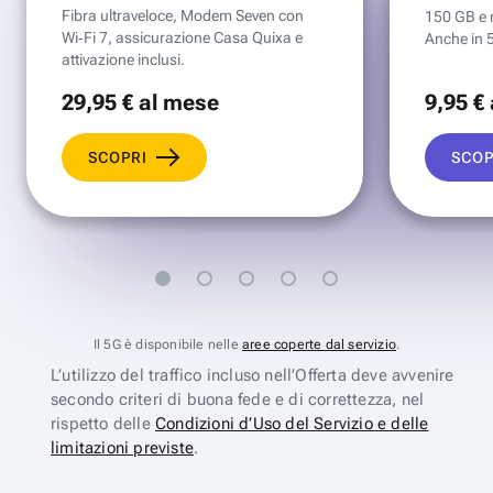
Fibra ultraveloce, Modem Seven con
150 GB e mi
Wi‑Fi 7, assicurazione Casa Quixa e
Anche in 
attivazione inclusi.
29
,95 €
al mese
9
,95 €
SCOPRI
SCOP
Il 5G è disponibile nelle
aree coperte dal servizio
.
L’utilizzo del traffico incluso nell’Offerta deve avvenire
secondo criteri di buona fede e di correttezza, nel
rispetto delle
Condizioni d’Uso del Servizio e delle
limitazioni previste
.