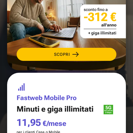
sconto fino a
-312 €
all'anno
+ giga illimitati
SCOPRI
Fastweb Mobile Pro
Minuti e
giga illimitati
11,95
€/mese
per i clienti Casa o Mobile