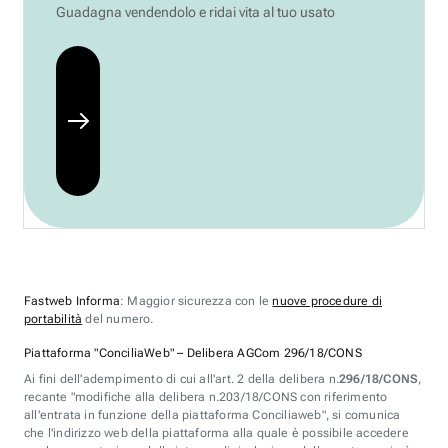
Guadagna vendendolo e ridai vita al tuo usato
Fastweb Informa
: Maggior sicurezza con le
nuove procedure di
portabilità
del numero.
Piattaforma "ConciliaWeb" – Delibera AGCom 296/18/CONS
Ai fini dell'adempimento di cui all'art. 2 della delibera n.
296/18/CONS
,
recante "modifiche alla delibera n.203/18/CONS con riferimento
all'entrata in funzione della piattaforma Conciliaweb", si comunica
che l'indirizzo web della piattaforma alla quale è possibile accedere