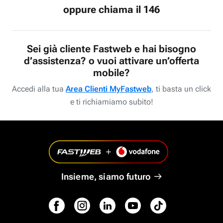
oppure chiama il 146
Sei già cliente Fastweb e hai bisogno
d’assistenza? o vuoi attivare un’offerta
mobile?
Accedi alla tua
Area Clienti MyFastweb
, ti basta un click
e ti richiamiamo subito!
Insieme, siamo futuro