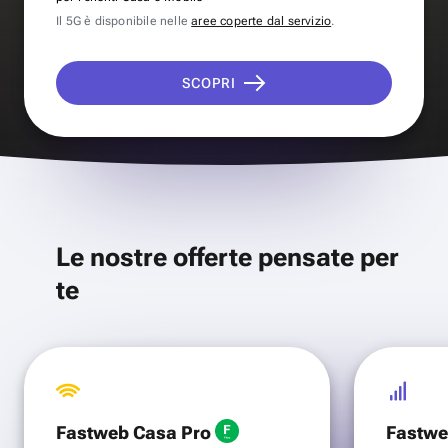
Il 5G è disponibile nelle
aree coperte dal servizio
.
SCOPRI
Le nostre offerte pensate per
te
Fastweb Casa Pro
Fastwe