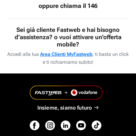
oppure chiama il 146
Sei già cliente Fastweb e hai bisogno
d’assistenza? o vuoi attivare un’offerta
mobile?
Accedi alla tua
Area Clienti MyFastweb
, ti basta un click
e ti richiamiamo subito!
Insieme, siamo futuro