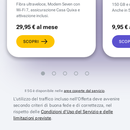
Fibra ultraveloce, Modem Seven con
150 GB e mi
Wi‑Fi 7, assicurazione Casa Quixa e
Anche in 
attivazione inclusi.
29
,95 €
al mese
9
,95 €
SCOPRI
SCOP
Il 5G è disponibile nelle
aree coperte dal servizio
.
L’utilizzo del traffico incluso nell’Offerta deve avvenire
secondo criteri di buona fede e di correttezza, nel
rispetto delle
Condizioni d’Uso del Servizio e delle
limitazioni previste
.