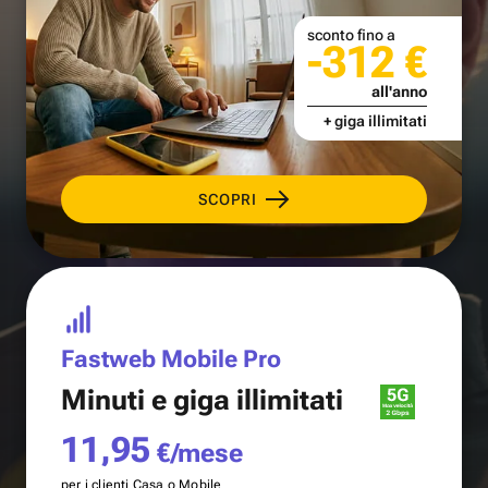
sconto fino a
-312 €
all'anno
+ giga illimitati
SCOPRI
Fastweb Mobile Pro
Minuti e
giga illimitati
11,95
€/mese
per i clienti Casa o Mobile