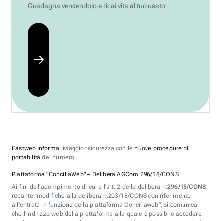
Guadagna vendendolo e ridai vita al tuo usato
Fastweb Informa
: Maggior sicurezza con le
nuove procedure di
portabilità
del numero.
Piattaforma "ConciliaWeb" – Delibera AGCom 296/18/CONS
Ai fini dell'adempimento di cui all'art. 2 della delibera n.
296/18/CONS
,
recante "modifiche alla delibera n.203/18/CONS con riferimento
all'entrata in funzione della piattaforma Conciliaweb", si comunica
che l'indirizzo web della piattaforma alla quale è possibile accedere