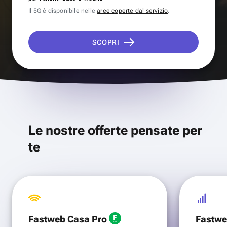
Il 5G è disponibile nelle
aree coperte dal servizio
.
SCOPRI
Le nostre offerte pensate per
te
Fastweb Casa Pro
Fastwe