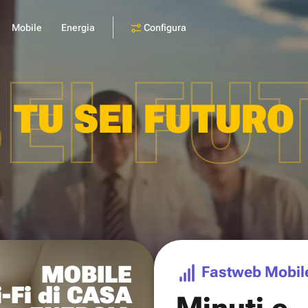
Configura
Mobile
Energia
SEI FU
TU SEI FUTURO
MOBILE
Fastweb Mobil
-Fi di CASA
Minuti e