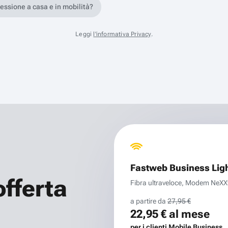
nessione a casa e in mobilità?
Leggi
l'informativa Privacy
.
Fastweb Business Lig
offerta
Fibra ultraveloce, Modem NeXXt 
a partire da
27,95 €
22,95 €
al mese
per i clienti Mobile Business