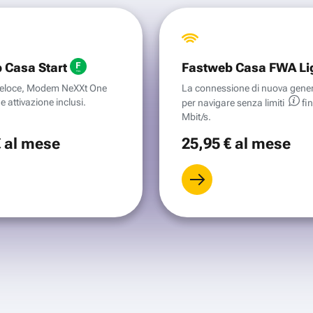
 Casa Start
Fastweb Casa FWA Li
aveloce, Modem NeXXt One
La connessione di nuova gene
e attivazione inclusi.
per navigare senza
limiti
fi
Mbit/s.
€
al mese
25
,95 €
al mese