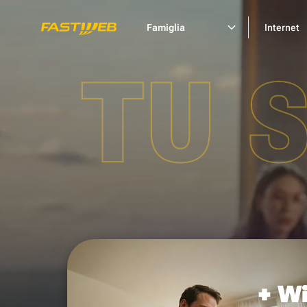
Famiglia
Internet
TU 
+ Wi