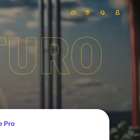
TURO
e Pro