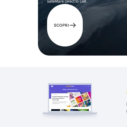
satellitare Direct to Cell.
SCOPRI