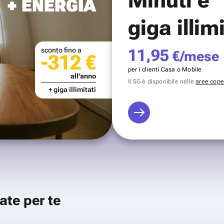
+ ENERGIA
giga illim
sconto fino a
11,95
€/mese
-312 €
per i clienti Casa o Mobile
all'anno
Il 5G è disponibile nelle
aree coper
+ giga illimitati
ate per te