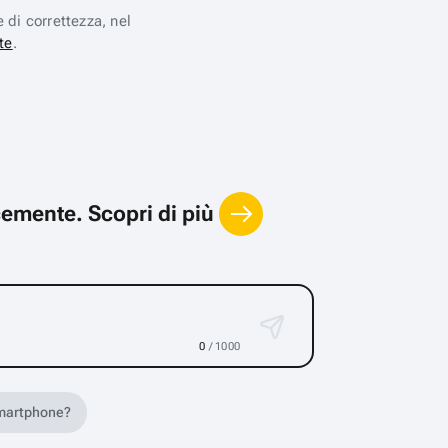
e di correttezza, nel
te
.
locemente.
Scopri di più
0
/ 1000
 smartphone?