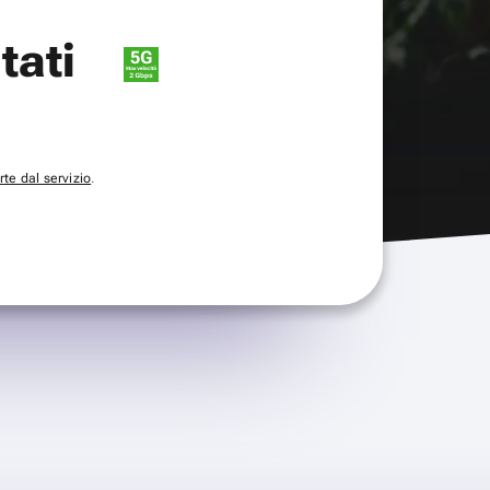
itati
te dal servizio
.