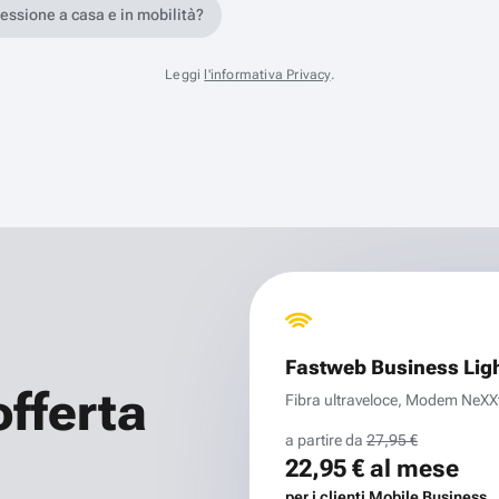
nessione a casa e in mobilità?
Leggi
l'informativa Privacy
.
Fastweb Business Lig
offerta
Fibra ultraveloce, Modem NeXXt 
a partire da
27,95 €
22,95 €
al mese
per i clienti Mobile Business