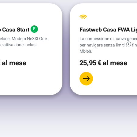
 Casa Start
Fastweb Casa FWA Li
aveloce, Modem NeXXt One
La connessione di nuova gene
e attivazione inclusi.
per navigare senza
limiti
fi
Mbit/s.
€
al mese
25
,95 €
al mese