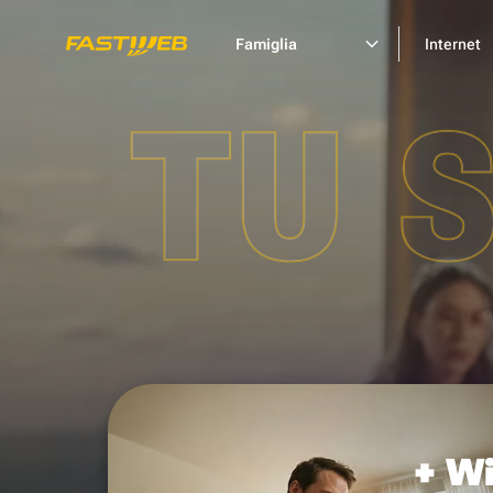
Famiglia
Internet
TU 
+ Wi