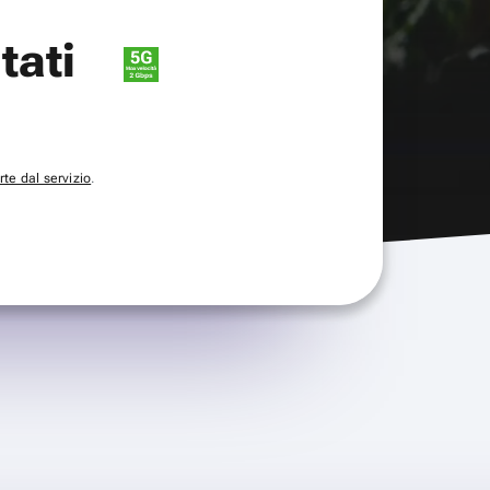
itati
te dal servizio
.