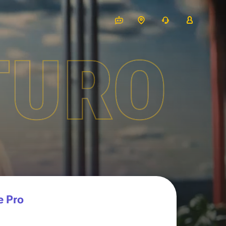
TURO
e Pro