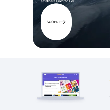
satellitare Direct to Cell.
SCOPRI