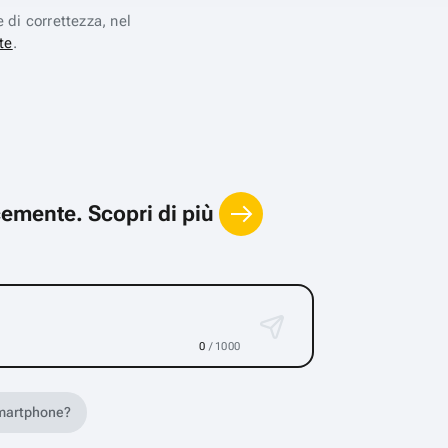
e di correttezza, nel
te
.
locemente.
Scopri di più
0
/ 1000
 smartphone?