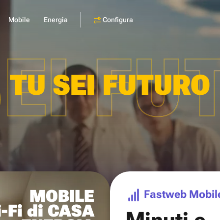
Configura
Mobile
Energia
SEI FU
TU SEI FUTURO
MOBILE
Fastweb Mobil
-Fi di CASA
Minuti e