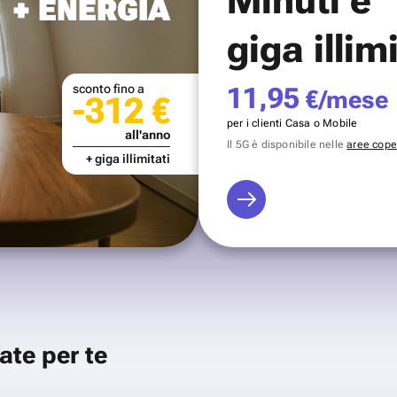
+ ENERGIA
giga illim
sconto fino a
11,95
€/mese
-312 €
per i clienti Casa o Mobile
all'anno
Il 5G è disponibile nelle
aree coper
+ giga illimitati
ate per te