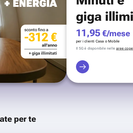
+ ENERGIA
giga illim
sconto fino a
11,95
€/mese
-312 €
per i clienti Casa o Mobile
all'anno
Il 5G è disponibile nelle
aree coper
+ giga illimitati
ate per te