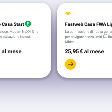
 Casa Start
Fastweb Casa FWA Li
aveloce, Modem NeXXt One
La connessione di nuova gene
e attivazione inclusi.
per navigare senza
limiti
fi
Mbit/s.
€
al mese
25
,95 €
al mese