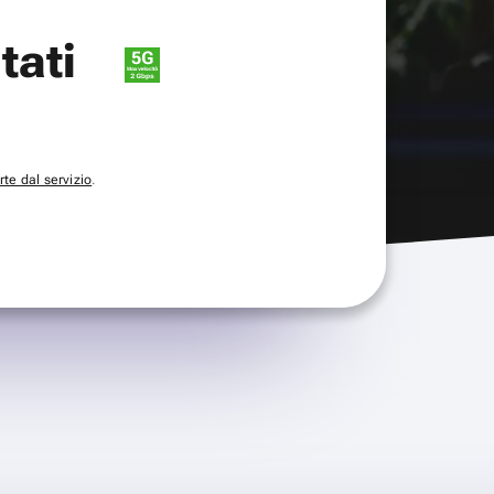
itati
te dal servizio
.