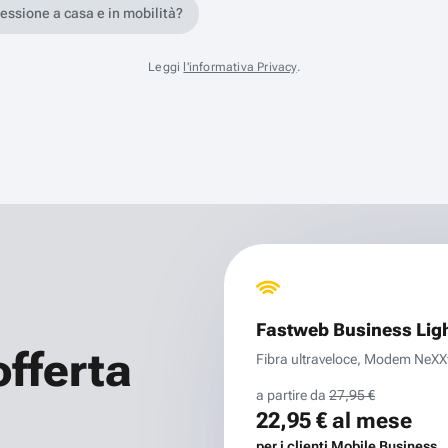
nessione a casa e in mobilità?
Leggi
l'informativa Privacy
.
Fastweb Business Lig
offerta
Fibra ultraveloce, Modem NeXXt 
a partire da
27,95 €
22,95 €
al mese
per i clienti Mobile Business