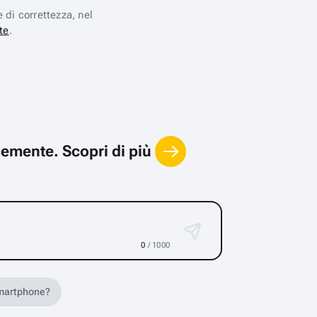
e di correttezza, nel
te
.
locemente.
Scopri di più
0
/ 1000
 smartphone?