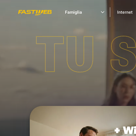
Famiglia
Internet
TU 
+ Wi