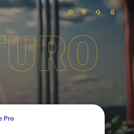
TURO
e Pro