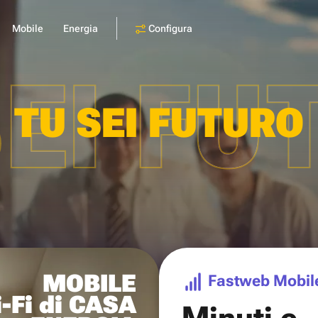
Configura
Mobile
Energia
SEI FU
TU SEI FUTURO
MOBILE
Fastweb Mobil
-Fi di CASA
Minuti e