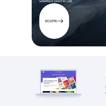
satellitare Direct to Cell.
SCOPRI