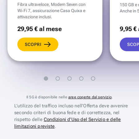
Fibra ultraveloce, Modem Seven con
150 GB e mi
Wi‑Fi 7, assicurazione Casa Quixa e
Anche in 
attivazione inclusi.
29
,95 €
al mese
9
,95 €
SCOPRI
SCOP
Il 5G è disponibile nelle
aree coperte dal servizio
.
L’utilizzo del traffico incluso nell’Offerta deve avvenire
secondo criteri di buona fede e di correttezza, nel
rispetto delle
Condizioni d’Uso del Servizio e delle
limitazioni previste
.