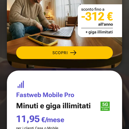
sconto fino a
-312 €
all'anno
+ giga illimitati
SCOPRI
Fastweb Mobile Pro
Minuti e
giga illimitati
11,95
€/mese
per i clienti Casa o Mobile