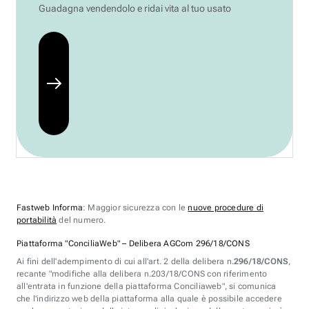
Guadagna vendendolo e ridai vita al tuo usato
Fastweb Informa
: Maggior sicurezza con le
nuove procedure di
portabilità
del numero.
Piattaforma "ConciliaWeb" – Delibera AGCom 296/18/CONS
Ai fini dell'adempimento di cui all'art. 2 della delibera n.
296/18/CONS
,
recante "modifiche alla delibera n.203/18/CONS con riferimento
all'entrata in funzione della piattaforma Conciliaweb", si comunica
che l'indirizzo web della piattaforma alla quale è possibile accedere