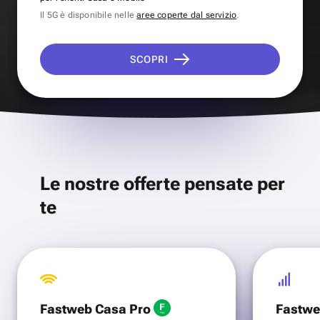
Il 5G è disponibile nelle
aree coperte dal servizio
.
SCOPRI
Le nostre offerte pensate per
te
Fastweb Casa Pro
Fastwe