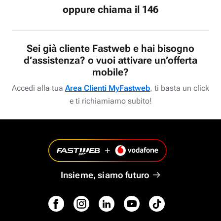
oppure chiama il 146
Sei già cliente Fastweb e hai bisogno
d’assistenza? o vuoi attivare un’offerta
mobile?
Accedi alla tua
Area Clienti MyFastweb
, ti basta un click
e ti richiamiamo subito!
Insieme, siamo futuro