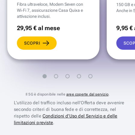
Fibra ultraveloce, Modem Seven con
150 GB e mi
Wi‑Fi 7, assicurazione Casa Quixa e
Anche in 
attivazione inclusi.
29
,95 €
al mese
9
,95 €
SCOPRI
SCOP
Il 5G è disponibile nelle
aree coperte dal servizio
.
L’utilizzo del traffico incluso nell’Offerta deve avvenire
secondo criteri di buona fede e di correttezza, nel
rispetto delle
Condizioni d’Uso del Servizio e delle
limitazioni previste
.