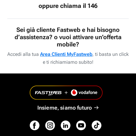
oppure chiama il 146
Sei già cliente Fastweb e hai bisogno
d’assistenza? o vuoi attivare un’offerta
mobile?
Accedi alla tua
Area Clienti MyFastweb
, ti basta un click
e ti richiamiamo subito!
Insieme, siamo futuro