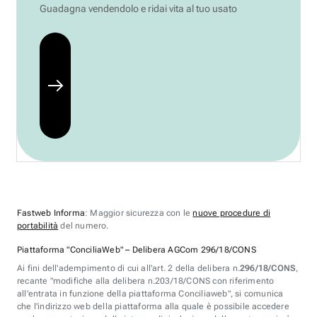
Guadagna vendendolo e ridai vita al tuo usato
Fastweb Informa
: Maggior sicurezza con le
nuove procedure di
portabilità
del numero.
Piattaforma "ConciliaWeb" – Delibera AGCom 296/18/CONS
Ai fini dell'adempimento di cui all'art. 2 della delibera n.
296/18/CONS
,
recante "modifiche alla delibera n.203/18/CONS con riferimento
all'entrata in funzione della piattaforma Conciliaweb", si comunica
che l'indirizzo web della piattaforma alla quale è possibile accedere