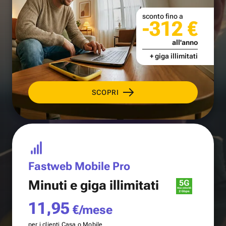
sconto fino a
-312 €
all'anno
+ giga illimitati
SCOPRI
Fastweb Mobile Pro
Minuti e
giga illimitati
11,95
€/mese
per i clienti Casa o Mobile