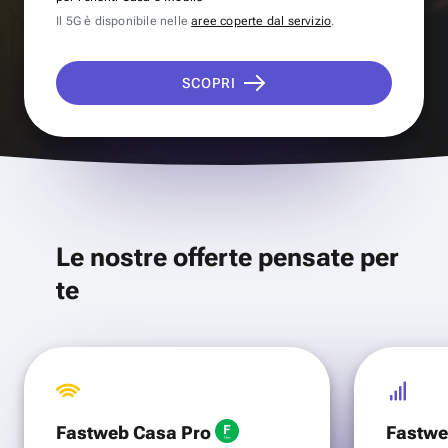
Il 5G è disponibile nelle
aree coperte dal servizio
.
SCOPRI
Le nostre offerte pensate per
te
Fastweb Casa Pro
Fastwe