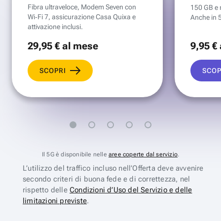
Fibra ultraveloce, Modem Seven con
150 GB e mi
Wi‑Fi 7, assicurazione Casa Quixa e
Anche in 
attivazione inclusi.
29
,95 €
al mese
9
,95 €
SCOPRI
SCOP
Il 5G è disponibile nelle
aree coperte dal servizio
.
L’utilizzo del traffico incluso nell’Offerta deve avvenire
secondo criteri di buona fede e di correttezza, nel
rispetto delle
Condizioni d’Uso del Servizio e delle
limitazioni previste
.