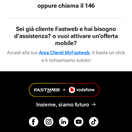
oppure chiama il 146
Sei già cliente Fastweb e hai bisogno
d’assistenza? o vuoi attivare un’offerta
mobile?
Accedi alla tua
Area Clienti MyFastweb
, ti basta un click
e ti richiamiamo subito!
Insieme, siamo futuro