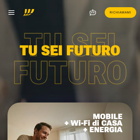
RICHIAMAMI
TU SEI
TU SEI FUTURO
FUTURO
MOBILE
+ Wi-Fi di CASA
+ ENERGIA