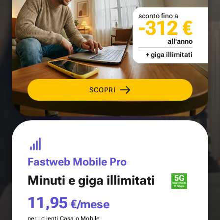
sconto fino a
-312 €
all'anno
+ giga illimitati
SCOPRI
Fastweb Mobile Pro
Minuti e
giga illimitati
11,95
€/mese
per i clienti Casa o Mobile