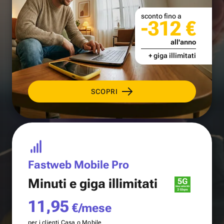
sconto fino a
-312 €
all'anno
+ giga illimitati
SCOPRI
Fastweb Mobile Pro
Minuti e
giga illimitati
11,95
€/mese
per i clienti Casa o Mobile