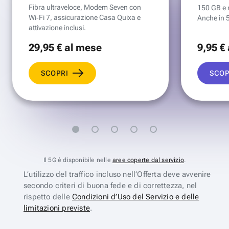
Fibra ultraveloce, Modem Seven con
150 GB e mi
Wi‑Fi 7, assicurazione Casa Quixa e
Anche in 
attivazione inclusi.
29
,95 €
al mese
9
,95 €
SCOPRI
SCOP
Il 5G è disponibile nelle
aree coperte dal servizio
.
L’utilizzo del traffico incluso nell’Offerta deve avvenire
secondo criteri di buona fede e di correttezza, nel
rispetto delle
Condizioni d’Uso del Servizio e delle
limitazioni previste
.