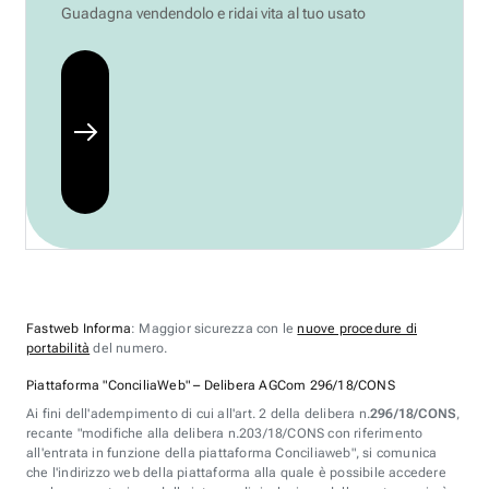
Guadagna vendendolo e ridai vita al tuo usato
Fastweb Informa
: Maggior sicurezza con le
nuove procedure di
portabilità
del numero.
Piattaforma "ConciliaWeb" – Delibera AGCom 296/18/CONS
Ai fini dell'adempimento di cui all'art. 2 della delibera n.
296/18/CONS
,
recante "modifiche alla delibera n.203/18/CONS con riferimento
all'entrata in funzione della piattaforma Conciliaweb", si comunica
che l'indirizzo web della piattaforma alla quale è possibile accedere