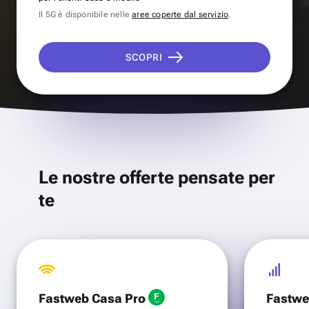
Il 5G è disponibile nelle
aree coperte dal servizio
.
SCOPRI
Le nostre offerte pensate per
te
Fastweb Casa Pro
Fastwe