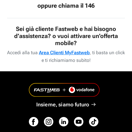
oppure chiama il 146
Sei già cliente Fastweb e hai bisogno
d’assistenza? o vuoi attivare un’offerta
mobile?
Accedi alla tua
Area Clienti MyFastweb
, ti basta un click
e ti richiamiamo subito!
Insieme, siamo futuro