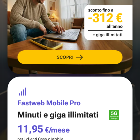
sconto fino a
-312 €
all'anno
+ giga illimitati
SCOPRI
Fastweb Mobile Pro
Minuti e
giga illimitati
11,95
€/mese
per i clienti Casa o Mobile