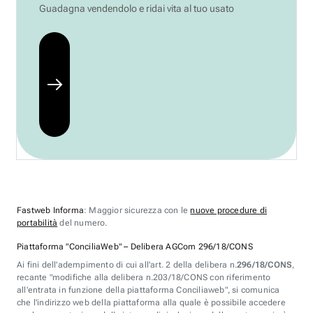
Guadagna vendendolo e ridai vita al tuo usato
Fastweb Informa
: Maggior sicurezza con le
nuove procedure di
portabilità
del numero.
Piattaforma "ConciliaWeb" – Delibera AGCom 296/18/CONS
Ai fini dell'adempimento di cui all'art. 2 della delibera n.
296/18/CONS
,
recante "modifiche alla delibera n.203/18/CONS con riferimento
all'entrata in funzione della piattaforma Conciliaweb", si comunica
che l'indirizzo web della piattaforma alla quale è possibile accedere