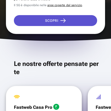
Il 5G è disponibile nelle
aree coperte dal servizio
.
SCOPRI
Le nostre offerte pensate per
te
Fastweb Casa Pro
Fastwe