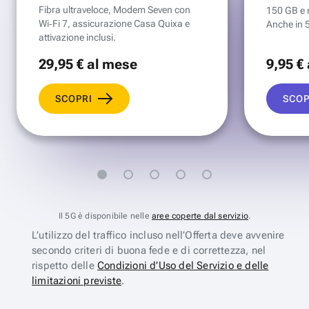
Fibra ultraveloce, Modem Seven con
150 GB e mi
Wi‑Fi 7, assicurazione Casa Quixa e
Anche in 
attivazione inclusi.
29
,95 €
al mese
9
,95 €
SCOPRI
SCOP
Il 5G è disponibile nelle
aree coperte dal servizio
.
L’utilizzo del traffico incluso nell’Offerta deve avvenire
secondo criteri di buona fede e di correttezza, nel
rispetto delle
Condizioni d’Uso del Servizio e delle
limitazioni previste
.