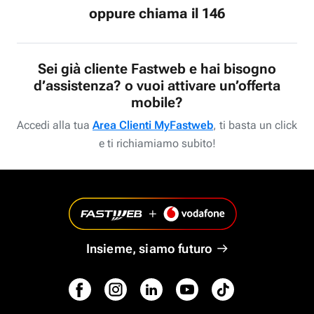
oppure chiama il 146
Sei già cliente Fastweb e hai bisogno
d’assistenza? o vuoi attivare un’offerta
mobile?
Accedi alla tua
Area Clienti MyFastweb
, ti basta un click
e ti richiamiamo subito!
Insieme, siamo futuro